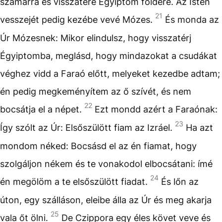
szamárra és visszatére Égyiptom földére. Az Isten
21
vesszejét pedig kezébe vevé Mózes.
És monda az
Úr Mózesnek: Mikor elindulsz, hogy visszatérj
Égyiptomba, meglásd, hogy mindazokat a csudákat
véghez vidd a Faraó előtt, melyeket kezedbe adtam;
én pedig megkeményítem az ő szívét, és nem
22
bocsátja el a népet.
Ezt mondd azért a Faraónak:
23
Így szólt az Úr: Elsőszülött fiam az Izráel.
Ha azt
mondom néked: Bocsásd el az én fiamat, hogy
szolgáljon nékem és te vonakodol elbocsátani: ímé
24
én megölöm a te elsőszülött fiadat.
És lőn az
úton, egy szálláson, eleibe álla az Úr és meg akarja
25
vala őt ölni.
De Czippora egy éles követ veve és