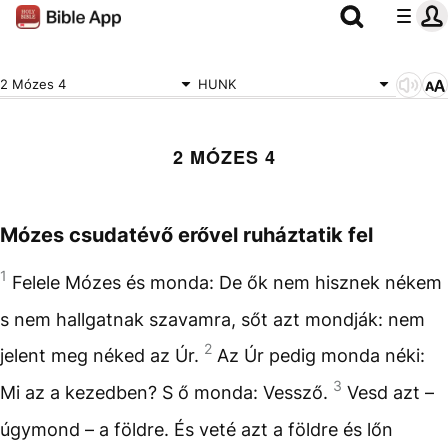
2 Mózes 4
HUNK
2 MÓZES 4
Mózes csudatévő erővel ruháztatik fel
1
Felele Mózes és monda: De ők nem hisznek nékem
s nem hallgatnak szavamra, sőt azt mondják: nem
2
jelent meg néked az Úr.
Az Úr pedig monda néki:
3
Mi az a kezedben? S ő monda: Vessző.
Vesd azt –
úgymond – a földre. És veté azt a földre és lőn