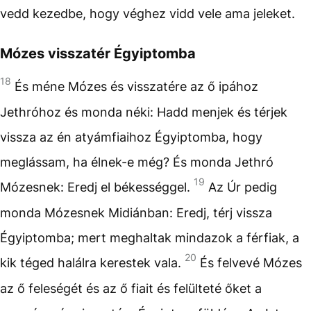
vedd kezedbe, hogy véghez vidd vele ama jeleket.
Mózes visszatér Égyiptomba
18
És méne Mózes és visszatére az ő ipához
Jethróhoz és monda néki: Hadd menjek és térjek
vissza az én atyámfiaihoz Égyiptomba, hogy
meglássam, ha élnek-e még? És monda Jethró
19
Mózesnek: Eredj el békességgel.
Az Úr pedig
monda Mózesnek Midiánban: Eredj, térj vissza
Égyiptomba; mert meghaltak mindazok a férfiak, a
20
kik téged halálra kerestek vala.
És felvevé Mózes
az ő feleségét és az ő fiait és felülteté őket a