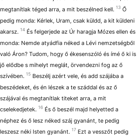
13
megtanítlak téged arra, a mit beszélned kell.
Ő
pedig monda: Kérlek, Uram, csak küldd, a kit küldeni
14
akarsz.
És felgerjede az Úr haragja Mózes ellen és
monda: Nemde atyádfia néked a Lévi nemzetségből
való Áron? Tudom, hogy ő ékesenszóló és ímé ő ki is
jő elődbe s mihelyt meglát, örvendezni fog az ő
15
szívében.
Beszélj azért vele, és add szájába a
beszédeket, és én lészek a te száddal és az ő
szájával és megtanítlak titeket arra, a mit
16
cselekedjetek.
És ő beszél majd helyetted a
néphez és ő lesz néked száj gyanánt, te pedig
17
leszesz néki Isten gyanánt.
Ezt a vesszőt pedig