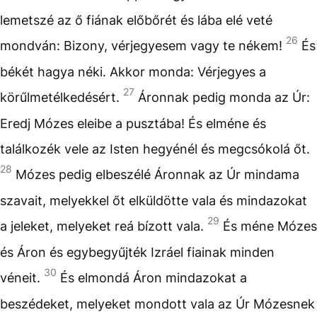
lemetszé az ő fiának előbőrét és lába elé veté
26
mondván: Bizony, vérjegyesem vagy te nékem!
És
békét hagya néki. Akkor monda: Vérjegyes a
27
körűlmetélkedésért.
Áronnak pedig monda az Úr:
Eredj Mózes eleibe a pusztába! És elméne és
találkozék vele az Isten hegyénél és megcsókolá őt.
28
Mózes pedig elbeszélé Áronnak az Úr mindama
szavait, melyekkel őt elküldötte vala és mindazokat
29
a jeleket, melyeket reá bízott vala.
És méne Mózes
és Áron és egybegyűjték Izráel fiainak minden
30
véneit.
És elmondá Áron mindazokat a
beszédeket, melyeket mondott vala az Úr Mózesnek