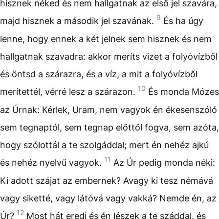
hisznek néked és nem hallgatnak az első jel szavára,
9
majd hisznek a második jel szavának.
És ha úgy
lenne, hogy ennek a két jelnek sem hisznek és nem
hallgatnak szavadra: akkor meríts vizet a folyóvízből
és öntsd a szárazra, és a víz, a mit a folyóvízből
10
merítettél, vérré lesz a szárazon.
És monda Mózes
az Úrnak: Kérlek, Uram, nem vagyok én ékesenszóló
sem tegnaptól, sem tegnap előttől fogva, sem azóta,
hogy szólottál a te szolgáddal; mert én nehéz ajkú
11
és nehéz nyelvű vagyok.
Az Úr pedig monda néki:
Ki adott szájat az embernek? Avagy ki tesz némává
vagy siketté, vagy látóvá vagy vakká? Nemde én, az
12
Úr?
Most hát eredj és én lészek a te száddal, és