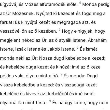
4
kígyóvá; és Mózes elfutamodék előle.
Monda pedig
az Úr Mózesnek: Nyújtsd ki kezedet és fogd meg a
farkát! És kinyújtá kezét és megragadá azt, és
5
vesszővé lőn az ő kezében.
Hogy elhigyjék, hogy
megjelent néked az Úr, az ő atyáik Istene, Ábrahám
6
Istene, Izsák Istene és Jákób Istene.
És ismét
monda néki az Úr: Nosza dugd kebeledbe a kezed;
és kebelébe dugá kezét és kihúzá: ímé az ő keze
7
poklos vala, olyan mint a hó.
És monda: Dugd
vissza kebeledbe a kezed: és visszadugá kezét
kebelébe és kivevé azt kebeléből és ímé ismét
8
olyanná lőn mint teste.
És ha úgy lenne, hogy nem