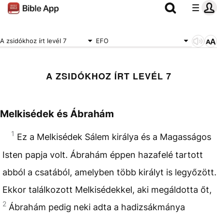
A zsidókhoz írt levél 7
EFO
A ZSIDÓKHOZ ÍRT LEVÉL 7
Melkisédek és Ábrahám
1
Ez a Melkisédek Sálem királya és a Magasságos
Isten papja volt. Ábrahám éppen hazafelé tartott
abból a csatából, amelyben több királyt is legyőzött.
Ekkor találkozott Melkisédekkel, aki megáldotta őt,
2
Ábrahám pedig neki adta a hadizsákmánya