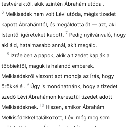
testvéreiktől, akik szintén Ábrahám utódai.
6
Melkisédek nem volt Lévi utóda, mégis tizedet
kapott Ábrahámtól, és megáldotta őt — azt, aki
7
Istentől ígéreteket kapott.
Pedig nyilvánvaló, hogy
aki áld, hatalmasabb annál, akit megáld.
8
Izráelben a papok, akik a tizedet kapják a
többiektől, maguk is halandó emberek.
Melkisédekről viszont azt mondja az Írás, hogy
9
örökké él.
Úgy is mondhatnánk, hogy a tizedet
szedő Lévi Ábrahámon keresztül tizedet adott
10
Melkisédeknek.
Hiszen, amikor Ábrahám
Melkisédekkel találkozott, Lévi még meg sem