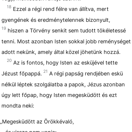
18
Ezzel a régi rend félre van állítva, mert
gyengének és eredménytelennek bizonyult,
19
hiszen a Törvény senkit sem tudott tökéletessé
tenni. Most azonban Isten sokkal jobb reménységet
adott nekünk, amely által közel jöhetünk hozzá.
20
Az is fontos, hogy Isten az esküjével tette
21
Jézust főpappá.
A régi papság rendjében eskü
nélkül léptek szolgálatba a papok, Jézus azonban
úgy lett főpap, hogy Isten megesküdött és ezt
mondta neki:
„Megesküdött az Örökkévaló,