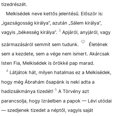
tizedrészét.
Melkisédek neve kettős jelentésű. Először is:
„igazságosság királya”, azután „Sálem királya”,
3
vagyis „békesség királya”.
Apjáról, anyjáról, vagy
származásáról semmit sem tudunk.
Életének
sem a kezdete, sem a vége nem ismert. Akárcsak
Isten Fia, Melkisédek is örökké pap marad.
4
Látjátok hát, milyen hatalmas ez a Melkisédek,
hogy még Ábrahám ősapánk is neki adta a
5
hadizsákmánya tizedét!
A Törvény azt
parancsolja, hogy Izráelben a papok — Lévi utódai
— szedjenek tizedet a néptől, vagyis saját