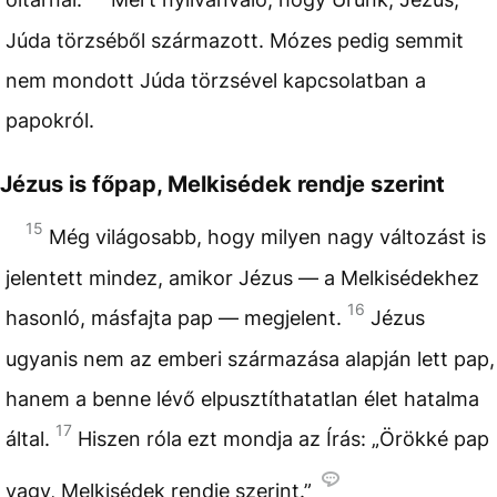
Júda törzséből származott. Mózes pedig semmit
nem mondott Júda törzsével kapcsolatban a
papokról.
Jézus is főpap, Melkisédek rendje szerint
15
Még világosabb, hogy milyen nagy változást is
jelentett mindez, amikor Jézus — a Melkisédekhez
16
hasonló, másfajta pap — megjelent.
Jézus
ugyanis nem az emberi származása alapján lett pap,
hanem a benne lévő elpusztíthatatlan élet hatalma
17
által.
Hiszen róla ezt mondja az Írás: „Örökké pap
vagy, Melkisédek rendje szerint.”