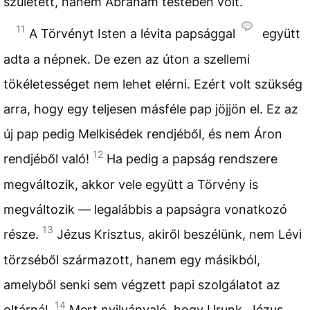
született, hanem Ábrahám testében volt.
11
A Törvényt Isten a lévita papsággal
együtt
adta a népnek. De ezen az úton a szellemi
tökéletességet nem lehet elérni. Ezért volt szükség
arra, hogy egy teljesen másféle pap jöjjön el. Ez az
új pap pedig Melkisédek rendjéből, és nem Áron
12
rendjéből való!
Ha pedig a papság rendszere
megváltozik, akkor vele együtt a Törvény is
megváltozik — legalábbis a papságra vonatkozó
13
része.
Jézus Krisztus, akiről beszélünk, nem Lévi
törzséből származott, hanem egy másikból,
amelyből senki sem végzett papi szolgálatot az
14
oltárnál.
Mert nyilvánvaló, hogy Urunk, Jézus,