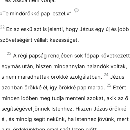
és vissza nem vonja:
»Te mindörökké pap leszel.«”
22
Ez az eskü azt is jelenti, hogy Jézus egy új és jobb
szövetségért vállalt kezességet.
23
A régi papság rendjében sok főpap következett
egymás után, hiszen mindannyian halandók voltak,
24
s nem maradhattak örökké szolgálatban.
Jézus
25
azonban örökké él, így örökké pap marad.
Ezért
minden időben meg tudja menteni azokat, akik az ő
segítségével jönnek Istenhez. Hiszen Jézus örökké
él, és mindig segít nekünk, ha Istenhez jövünk, mert
a mi érdekünkben emel szót Isten előtt.