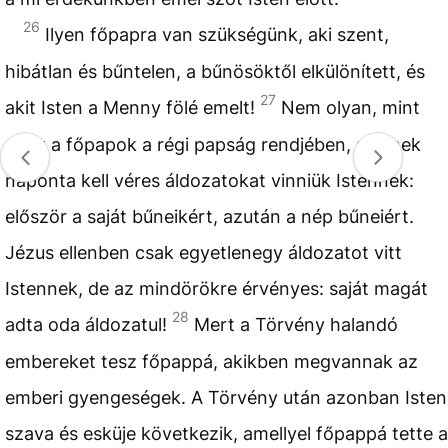
26
Ilyen főpapra van szükségünk, aki szent,
hibátlan és bűntelen, a bűnösöktől elkülönített, és
27
akit Isten a Menny fölé emelt!
Nem olyan, mint
azok a főpapok a régi papság rendjében, akiknek
naponta kell véres áldozatokat vinniük Istennek:
először a saját bűneikért, azután a nép bűneiért.
Jézus ellenben csak egyetlenegy áldozatot vitt
Istennek, de az mindörökre érvényes: saját magát
28
adta oda áldozatul!
Mert a Törvény halandó
embereket tesz főpappá, akikben megvannak az
emberi gyengeségek. A Törvény után azonban Isten
szava és esküje következik, amellyel főpappá tette a