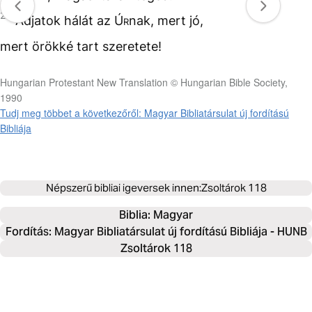
29
Adjatok hálát az
Úr
nak, mert jó,
mert örökké tart szeretete!
Hungarian Protestant New Translation © Hungarian Bible Society,
1990
Tudj meg többet a következőről: Magyar Bibliatársulat új fordítású
Bibliája
Népszerű bibliai igeversek innen:
Zsoltárok 118
Biblia: 
Magyar
Fordítás: Magyar Bibliatársulat új fordítású Bibliája - HUNB
Zsoltárok 118