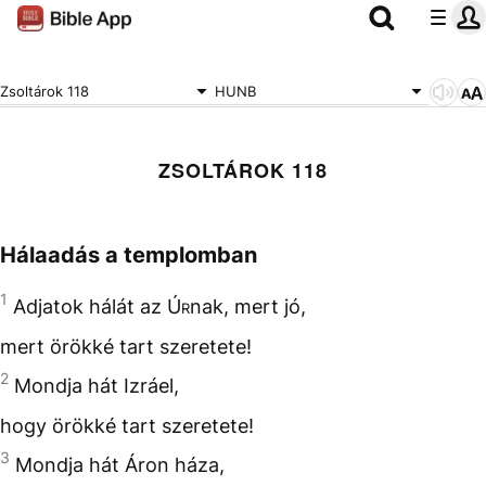
Zsoltárok 118
HUNB
ZSOLTÁROK 118
Hálaadás a templomban
1
Adjatok hálát az
Úr
nak, mert jó,
mert örökké tart szeretete!
2
Mondja hát Izráel,
hogy örökké tart szeretete!
3
Mondja hát Áron háza,