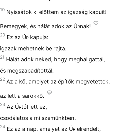
19
Nyissátok ki előttem az igazság kapuit!
Bemegyek, és hálát adok az
Úr
nak!
20
Ez az
Úr
kapuja:
igazak mehetnek be rajta.
21
Hálát adok neked, hogy meghallgattál,
és megszabadítottál.
22
Az a kő, amelyet az építők megvetettek,
az lett a sarokkő.
23
Az
Úr
tól lett ez,
csodálatos a mi szemünkben.
24
Ez az a nap, amelyet az
Úr
elrendelt,