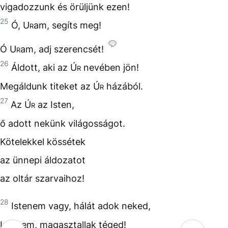
vigadozzunk és örüljünk ezen!
25
Ó,
Ur
am, segíts meg!
Ó
Ur
am, adj szerencsét!
26
Áldott, aki az
Úr
nevében jön!
Megáldunk titeket az
Úr
házából.
27
Az
Úr
az Isten,
ő adott nekünk világosságot.
Kötelekkel kössétek
az ünnepi áldozatot
az oltár szarvaihoz!
28
Istenem vagy, hálát adok neked,
Istenem, magasztallak téged!