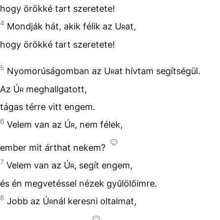
hogy örökké tart szeretete!
4
Mondják hát, akik félik az
Ur
at,
hogy örökké tart szeretete!
5
Nyomorúságomban az
Ur
at hívtam segítségül.
Az
Úr
meghallgatott,
tágas térre vitt engem.
6
Velem van az
Úr
, nem félek,
ember mit árthat nekem?
7
Velem van az
Úr
, segít engem,
és én megvetéssel nézek gyűlölőimre.
8
Jobb az
Úr
nál keresni oltalmat,