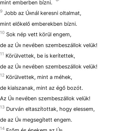
mint emberben bízni.
9
Jobb az
Úr
nál keresni oltalmat,
mint előkelő emberekben bízni.
10
Sok nép vett körül engem,
de az
Úr
nevében szembeszállok velük!
11
Körülvettek, be is kerítettek,
de az
Úr
nevében szembeszállok velük!
12
Körülvettek, mint a méhek,
de kialszanak, mint az égő bozót.
Az
Úr
nevében szembeszállok velük!
13
Durván eltaszítottak, hogy elessem,
de az
Úr
megsegített engem.
14
Erőm és énekem az
Úr
,