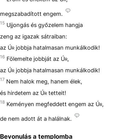
megszabadított engem.
15
Ujjongás és győzelem hangja
zeng az igazak sátraiban:
az
Úr
jobbja hatalmasan munkálkodik!
16
Fölemelte jobbját az
Úr
,
az
Úr
jobbja hatalmasan munkálkodik!
17
Nem halok meg, hanem élek,
és hirdetem az
Úr
tetteit!
18
Keményen megfeddett engem az
Úr
,
de nem adott át a halálnak.
Bevonulás a templomba