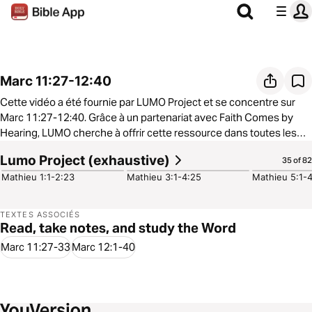
Marc 11:27-12:40
Cette vidéo a été fournie par LUMO Project et se concentre sur
Marc 11:27-12:40. Grâce à un partenariat avec Faith Comes by
Hearing, LUMO cherche à offrir cette ressource dans toutes les
langues afin que les gens du monde entier aient la possibilité
Lumo Project (exhaustive)
9:33
7:31
8:24
35 of 82
d'entendre et de voir l'Évangile. Pour en savoir plus sur le
Mathieu 1:1-2:23
Mathieu 3:1-4:25
Mathieu 5:1-
partenariat pour obtenir cette ressource incroyable dans toutes
les langues, visitez
https://www.faithcomesbyhearing.com/what-
we-do/gospel-films
TEXTES ASSOCIÉS
Read, take notes, and study the Word
Marc 11:27-33
Marc 12:1-40