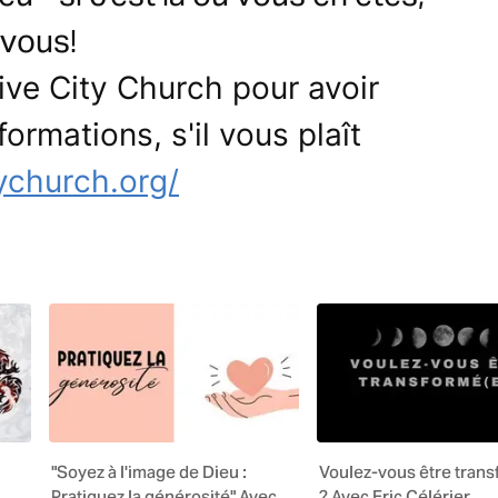
 vous!
ive City Church pour avoir
formations, s'il vous plaît
ychurch.org/
"Soyez à l'image de Dieu :
Voulez-vous être trans
Pratiquez la générosité" Avec
? Avec Eric Célérier