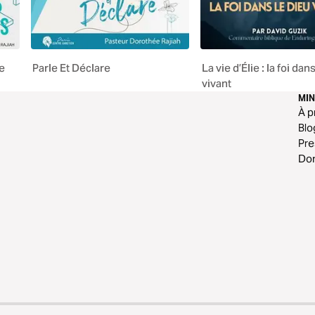
e
Parle Et Déclare
La vie d’Élie : la foi dan
vivant
MIN
À p
Blo
Pr
Do