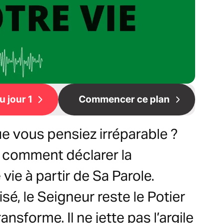
 jour 1
Commencer ce plan
que vous pensiez irréparable ?
 comment déclarer la
vie à partir de Sa Parole.
é, le Seigneur reste le Potier
ansforme. Il ne jette pas l’argile