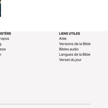
s le Dieu
Activer les promesses de Dieu
Dieu est bon en t
dans ma vie
avec Eric Célérier
ISTÈRE
LIENS UTILES
ropos
Aide
g
Versions de la Bible
esse
Bibles audio
n
Langues de la Bible
Verset du jour