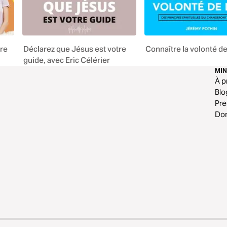
vre
Déclarez que Jésus est votre
Connaître la volonté d
guide, avec Eric Célérier
MIN
À p
Blo
Pr
Do