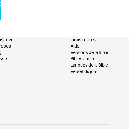
e Dieu
Croire, Espérer, Aimer –
9 stratégies pour 
Grégory Turpin
stress
ISTÈRE
LIENS UTILES
ropos
Aide
g
Versions de la Bible
esse
Bibles audio
n
Langues de la Bible
Verset du jour