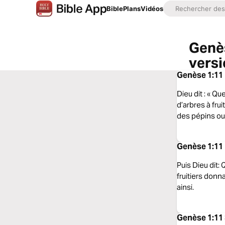
Bible
Plans
Vidéos
Genès
vers
Genèse 1:11 
Dieu dit : « Q
d’arbres à frui
des pépins ou 
Genèse 1:11 
Puis Dieu dit:
fruitiers donn
ainsi.
Genèse 1:11 