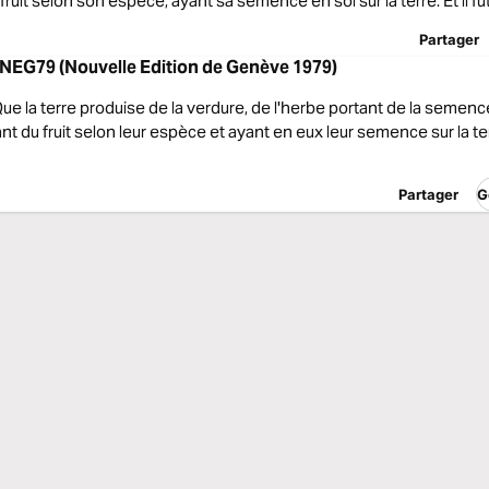
ruit selon son espèce, ayant sa semence en soi sur la terre. Et il fut
Partager
NEG79 (Nouvelle Edition de Genève 1979)
 Que la terre produise de la verdure, de l'herbe portant de la semenc
ant du fruit selon leur espèce et ayant en eux leur semence sur la ter
Partager
G