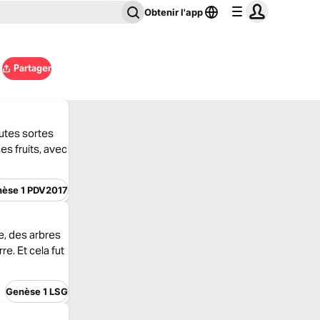
Obtenir l'app
Partager
outes sortes
es fruits, avec
èse 1 PDV2017
e, des arbres
re. Et cela fut
Genèse 1 LSG