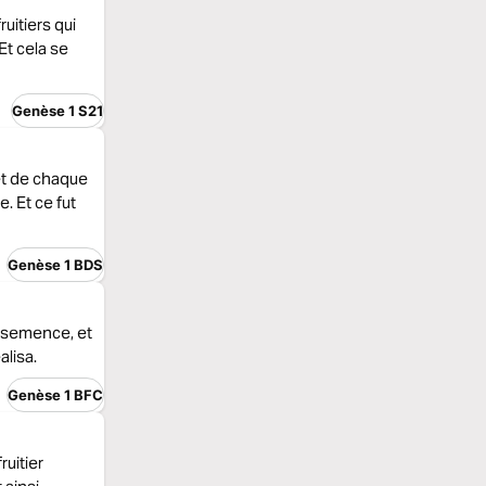
ruitiers qui
Et cela se
Genèse 1 S21
 et de chaque
. Et ce fut
Genèse 1 BDS
r semence, et
alisa.
Genèse 1 BFC
ruitier