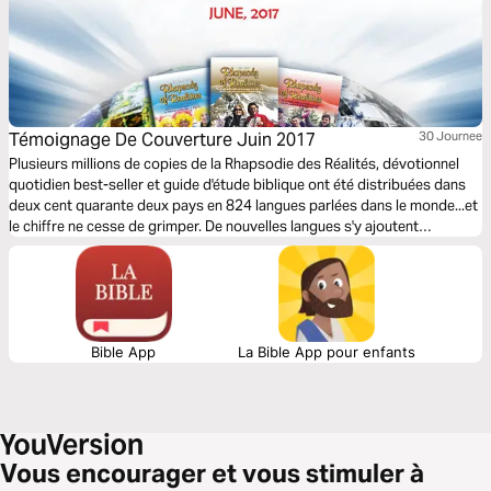
Témoignage De Couverture Juin 2017
30 Journee
Plusieurs millions de copies de la Rhapsodie des Réalités, dévotionnel
quotidien best-seller et guide d'étude biblique ont été distribuées dans
deux cent quarante deux pays en 824 langues parlées dans le monde...et
le chiffre ne cesse de grimper. De nouvelles langues s'y ajoutent
régulièrement, rendant le dévotionnel accessible à beaucoup plus de
personnes dans différentes parties du globe, apportant la richesse de la
Parole de Dieu dans leurs vies. Actuellement dans sa quatorzième année
d'édition, la Rhapsodie des Réalités reste un guide quotidien avec de
riches enseignements de la Parole de Dieu. Vous y trouvez aussi le
magazine LoveWorld Info, un magazine tout en couleurs, d'images en
Bible App
La Bible App pour enfants
milieu de page. Il contient les informations récentes et les compte-
rendus des programmes du ministère partout dans le monde. Les
révélations, les enseignements, les anecdotes et les illustrations, des
prières et confessions fondées sur la Parole, des plans avérés de lecture
de la Bible en un an et en 2ans; tout cela édifiera et enrichira certainement
Vous encourager et vous stimuler à
votre marche avec le Seigneur.