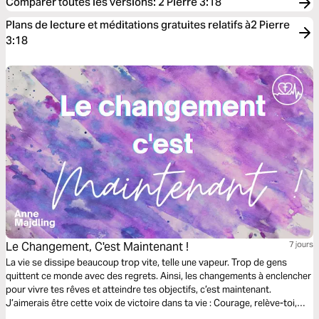
Comparer toutes les versions
:
2 Pierre 3:18
Plans de lecture et méditations gratuites relatifs à2 Pierre
3:18
Le Changement, C'est Maintenant !
7 jours
La vie se dissipe beaucoup trop vite, telle une vapeur. Trop de gens
quittent ce monde avec des regrets. Ainsi, les changements à enclencher
pour vivre tes rêves et atteindre tes objectifs, c’est maintenant.
J’aimerais être cette voix de victoire dans ta vie : Courage, relève-toi,
essaie encore une fois, car avec Dieu, il y a de l'espoir et on peut toujours