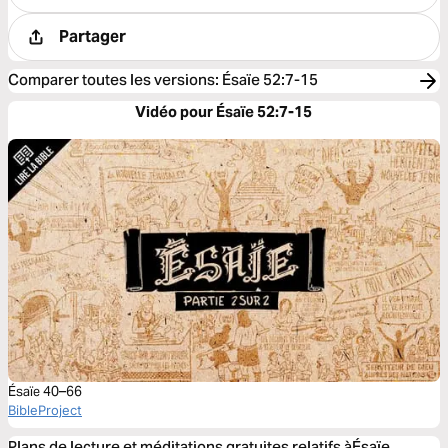
Partager
Comparer toutes les versions
:
Ésaïe 52:7-15
Vidéo pour Ésaïe 52:7-15
Ésaïe 40–66
BibleProject
Plans de lecture et méditations gratuites relatifs àÉsaïe