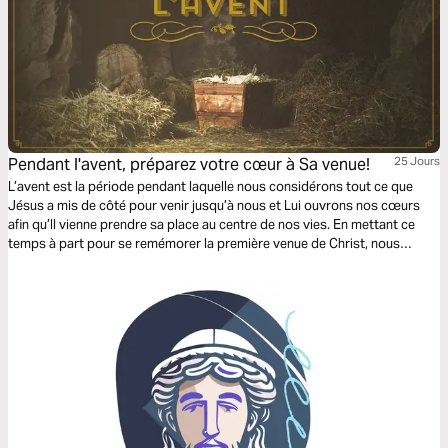
Pendant l'avent, préparez votre cœur à Sa venue!
25 Jours
L’avent est la période pendant laquelle nous considérons tout ce que
Jésus a mis de côté pour venir jusqu’à nous et Lui ouvrons nos cœurs
afin qu’Il vienne prendre sa place au centre de nos vies. En mettant ce
temps à part pour se remémorer la première venue de Christ, nous
renouvelons aussi notre espérance et notre hâte de son retour. Un
mystère si grand est assez puissant pour nous toucher encore
aujourd’hui, et éveiller dans nos cœurs le désir de connaitre Jésus, le
bébé né à Noël qui a tout changé.