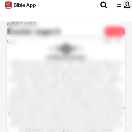
BIBLE AUDIO
Écouter
Juges 6
Partager
1x
0:00
0:00
La Bible du Semeur
La Bible du Semeur Copyright © 1992, 1999, 2015 by Biblica, Inc.®
Used by permission. All rights reserved worldwide. La Bible du
Semeur Copyright © 1992, 1999, 2015 par Biblica, Inc.® Avec
permission. Tous droits réservés dans le monde entier. La Bible du
Semeur Audio Copyright ℗ 2016 by Biblica, Inc. ® Used by
permission. All rights reserved worldwide. These Scriptures are
copyrighted and have been made available in electronic format for
your personal use only. Any other use including, but not limited to,
copying or reposting on the internet is prohibited. These Scriptures
may not be altered or modified in any form and must remain in their
original context. These Scriptures may not be sold or otherwise
offered for sale. These Scriptures are not shareware and may not
be duplicated. These Scriptures are not public domain