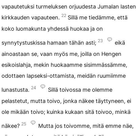
vapautetuksi turmeluksen orjuudesta Jumalan lasten
22
kirkkauden vapauteen.
Sillä me tiedämme, että
koko luomakunta yhdessä huokaa ja on
23
synnytystuskissa hamaan tähän asti;
eikä
ainoastaan se, vaan myös me, joilla on Hengen
esikoislahja, mekin huokaamme sisimmässämme,
odottaen lapseksi-ottamista, meidän ruumiimme
24
lunastusta.
Sillä toivossa me olemme
pelastetut, mutta toivo, jonka näkee täyttyneen, ei
ole mikään toivo; kuinka kukaan sitä toivoo, minkä
25
näkee?
Mutta jos toivomme, mitä emme näe,