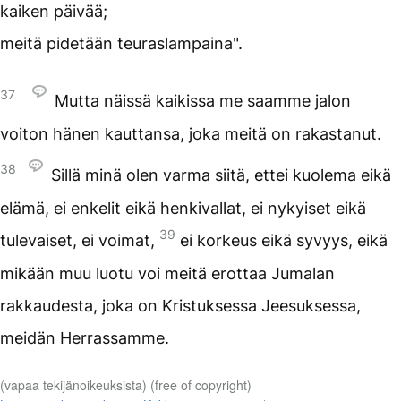
kaiken päivää;
meitä pidetään teuraslampaina".
37
Mutta näissä kaikissa me saamme jalon
voiton hänen kauttansa, joka meitä on rakastanut.
38
Sillä minä olen varma siitä, ettei kuolema eikä
elämä, ei enkelit eikä henkivallat, ei nykyiset eikä
39
tulevaiset, ei voimat,
ei korkeus eikä syvyys, eikä
mikään muu luotu voi meitä erottaa Jumalan
rakkaudesta, joka on Kristuksessa Jeesuksessa,
meidän Herrassamme.
(vapaa tekijänoikeuksista) (free of copyright)