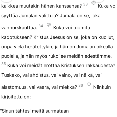
33
kaikkea muutakin hänen kanssansa?
Kuka voi
syyttää Jumalan valittuja? Jumala on se, joka
34
vanhurskauttaa.
Kuka voi tuomita
kadotukseen? Kristus Jeesus on se, joka on kuollut,
onpa vielä herätettykin, ja hän on Jumalan oikealla
puolella, ja hän myös rukoilee meidän edestämme.
35
Kuka voi meidät erottaa Kristuksen rakkaudesta?
Tuskako, vai ahdistus, vai vaino, vai nälkä, vai
36
alastomuus, vai vaara, vai miekka?
Niinkuin
kirjoitettu on:
"Sinun tähtesi meitä surmataan