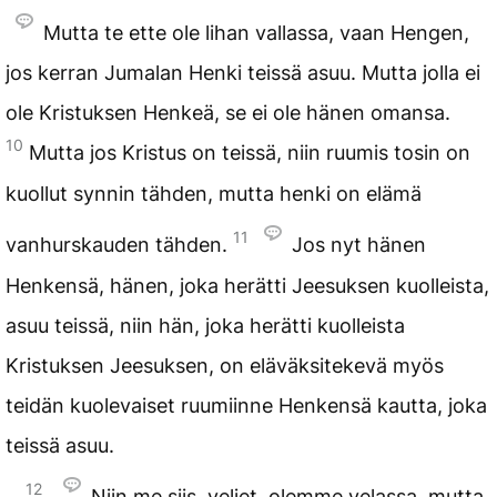
Mutta te ette ole lihan vallassa, vaan Hengen,
jos kerran Jumalan Henki teissä asuu. Mutta jolla ei
ole Kristuksen Henkeä, se ei ole hänen omansa.
10
Mutta jos Kristus on teissä, niin ruumis tosin on
kuollut synnin tähden, mutta henki on elämä
11
vanhurskauden tähden.
Jos nyt hänen
Henkensä, hänen, joka herätti Jeesuksen kuolleista,
asuu teissä, niin hän, joka herätti kuolleista
Kristuksen Jeesuksen, on eläväksitekevä myös
teidän kuolevaiset ruumiinne Henkensä kautta, joka
teissä asuu.
12
Niin me siis, veljet, olemme velassa, mutta