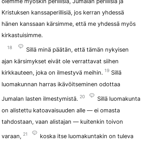
olemme myöskin perillisiä, Jumalan perillisiä ja
Kristuksen kanssaperillisiä, jos kerran yhdessä
hänen kanssaan kärsimme, että me yhdessä myös
kirkastuisimme.
18
Sillä minä päätän, että tämän nykyisen
ajan kärsimykset eivät ole verrattavat siihen
19
kirkkauteen, joka on ilmestyvä meihin.
Sillä
luomakunnan harras ikävöitseminen odottaa
20
Jumalan lasten ilmestymistä.
Sillä luomakunta
on alistettu katoavaisuuden alle — ei omasta
tahdostaan, vaan alistajan — kuitenkin toivon
21
varaan,
koska itse luomakuntakin on tuleva