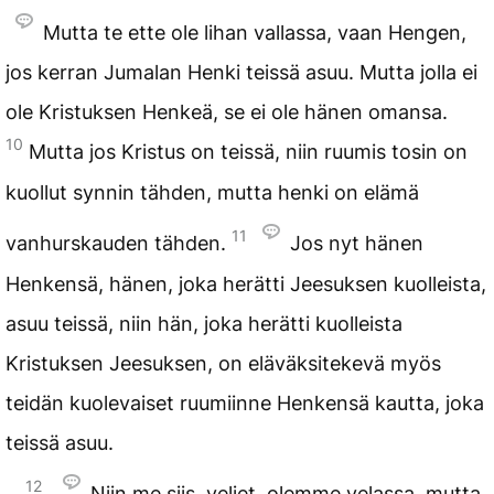
Mutta te ette ole lihan vallassa, vaan Hengen,
jos kerran Jumalan Henki teissä asuu. Mutta jolla ei
ole Kristuksen Henkeä, se ei ole hänen omansa.
10
Mutta jos Kristus on teissä, niin ruumis tosin on
kuollut synnin tähden, mutta henki on elämä
11
vanhurskauden tähden.
Jos nyt hänen
Henkensä, hänen, joka herätti Jeesuksen kuolleista,
asuu teissä, niin hän, joka herätti kuolleista
Kristuksen Jeesuksen, on eläväksitekevä myös
teidän kuolevaiset ruumiinne Henkensä kautta, joka
teissä asuu.
12
Niin me siis, veljet, olemme velassa, mutta