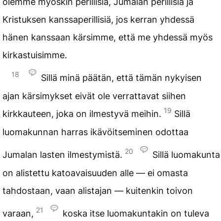
olemme myöskin perillisiä, Jumalan perillisiä ja
Kristuksen kanssaperillisiä, jos kerran yhdessä
hänen kanssaan kärsimme, että me yhdessä myös
kirkastuisimme.
18
Sillä minä päätän, että tämän nykyisen
ajan kärsimykset eivät ole verrattavat siihen
19
kirkkauteen, joka on ilmestyvä meihin.
Sillä
luomakunnan harras ikävöitseminen odottaa
20
Jumalan lasten ilmestymistä.
Sillä luomakunta
on alistettu katoavaisuuden alle — ei omasta
tahdostaan, vaan alistajan — kuitenkin toivon
21
varaan,
koska itse luomakuntakin on tuleva