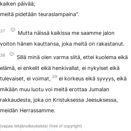
kaiken päivää;
meitä pidetään teuraslampaina".
37
Mutta näissä kaikissa me saamme jalon
voiton hänen kauttansa, joka meitä on rakastanut.
38
Sillä minä olen varma siitä, ettei kuolema eikä
elämä, ei enkelit eikä henkivallat, ei nykyiset eikä
39
tulevaiset, ei voimat,
ei korkeus eikä syvyys, eikä
mikään muu luotu voi meitä erottaa Jumalan
rakkaudesta, joka on Kristuksessa Jeesuksessa,
meidän Herrassamme.
(vapaa tekijänoikeuksista) (free of copyright)