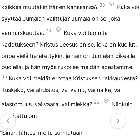
33
kaikkea muutakin hänen kanssansa?
Kuka voi
syyttää Jumalan valittuja? Jumala on se, joka
34
vanhurskauttaa.
Kuka voi tuomita
kadotukseen? Kristus Jeesus on se, joka on kuollut,
onpa vielä herätettykin, ja hän on Jumalan oikealla
puolella, ja hän myös rukoilee meidän edestämme.
35
Kuka voi meidät erottaa Kristuksen rakkaudesta?
Tuskako, vai ahdistus, vai vaino, vai nälkä, vai
36
alastomuus, vai vaara, vai miekka?
Niinkuin
kirjoitettu on:
"Sinun tähtesi meitä surmataan