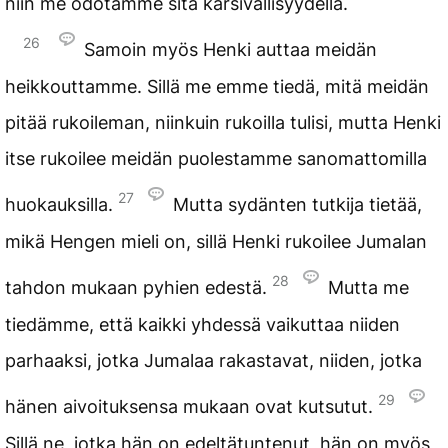
niin me odotamme sitä kärsivällisyydellä.
26
Samoin myös Henki auttaa meidän
heikkouttamme. Sillä me emme tiedä, mitä meidän
pitää rukoileman, niinkuin rukoilla tulisi, mutta Henki
itse rukoilee meidän puolestamme sanomattomilla
27
huokauksilla.
Mutta sydänten tutkija tietää,
mikä Hengen mieli on, sillä Henki rukoilee Jumalan
28
tahdon mukaan pyhien edestä.
Mutta me
tiedämme, että kaikki yhdessä vaikuttaa niiden
parhaaksi, jotka Jumalaa rakastavat, niiden, jotka
29
hänen aivoituksensa mukaan ovat kutsutut.
Sillä ne, jotka hän on edeltätuntenut, hän on myös