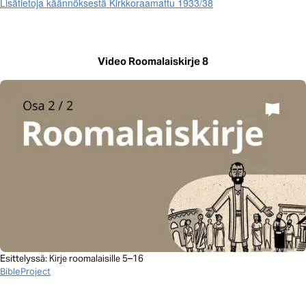
Lisätietoja käännöksestä Kirkkoraamattu 1933/38
Video Roomalaiskirje 8
Esittelyssä: Kirje roomalaisille 5–16
BibleProject