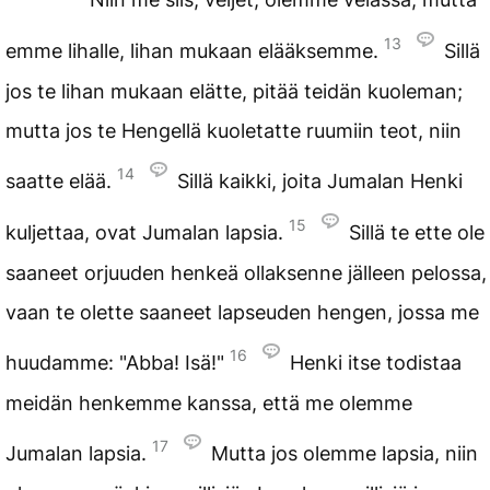
13
emme lihalle, lihan mukaan elääksemme.
Sillä
jos te lihan mukaan elätte, pitää teidän kuoleman;
mutta jos te Hengellä kuoletatte ruumiin teot, niin
14
saatte elää.
Sillä kaikki, joita Jumalan Henki
15
kuljettaa, ovat Jumalan lapsia.
Sillä te ette ole
saaneet orjuuden henkeä ollaksenne jälleen pelossa,
vaan te olette saaneet lapseuden hengen, jossa me
16
huudamme: "Abba! Isä!"
Henki itse todistaa
meidän henkemme kanssa, että me olemme
17
Jumalan lapsia.
Mutta jos olemme lapsia, niin