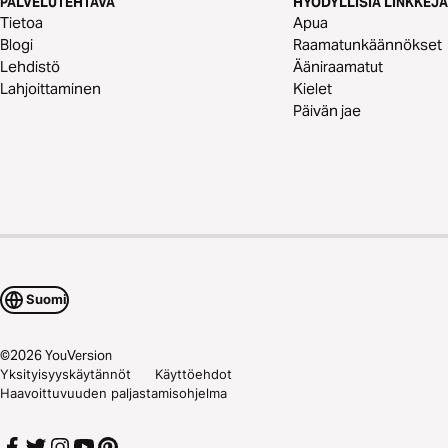
PALVELUTEHTÄVÄ
HYÖDYLLISIÄ LINKKEJÄ
Tietoa
Apua
Blogi
Raamatunkäännökset
Lehdistö
Ääniraamatut
Lahjoittaminen
Kielet
Päivän jae
Suomi
©
2026
YouVersion
Yksityisyyskäytännöt
Käyttöehdot
Haavoittuvuuden paljastamisohjelma