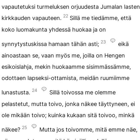
vapautetuksi turmeluksen orjuudesta Jumalan lasten
22
kirkkauden vapauteen.
Sillä me tiedämme, että
koko luomakunta yhdessä huokaa ja on
23
synnytystuskissa hamaan tähän asti;
eikä
ainoastaan se, vaan myös me, joilla on Hengen
esikoislahja, mekin huokaamme sisimmässämme,
odottaen lapseksi-ottamista, meidän ruumiimme
24
lunastusta.
Sillä toivossa me olemme
pelastetut, mutta toivo, jonka näkee täyttyneen, ei
ole mikään toivo; kuinka kukaan sitä toivoo, minkä
25
näkee?
Mutta jos toivomme, mitä emme näe,