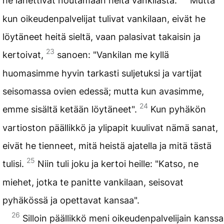
he lähettivät noutamaan heitä vankilasta.
Mutta
kun oikeudenpalvelijat tulivat vankilaan, eivät he
löytäneet heitä sieltä, vaan palasivat takaisin ja
23
kertoivat,
sanoen: "Vankilan me kyllä
huomasimme hyvin tarkasti suljetuksi ja vartijat
seisomassa ovien edessä; mutta kun avasimme,
24
emme sisältä ketään löytäneet".
Kun pyhäkön
vartioston päällikkö ja ylipapit kuulivat nämä sanat,
eivät he tienneet, mitä heistä ajatella ja mitä tästä
25
tulisi.
Niin tuli joku ja kertoi heille: "Katso, ne
miehet, jotka te panitte vankilaan, seisovat
pyhäkössä ja opettavat kansaa".
26
Silloin päällikkö meni oikeudenpalvelijain kanssa