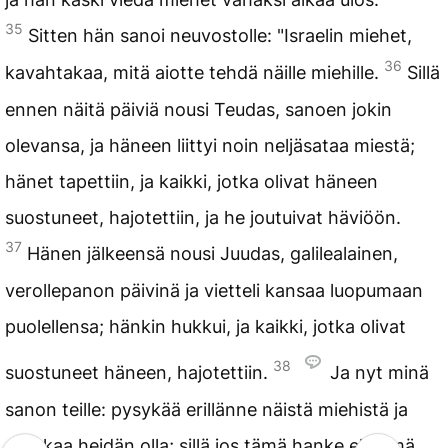
35
Sitten hän sanoi neuvostolle: "Israelin miehet,
36
kavahtakaa, mitä aiotte tehdä näille miehille.
Sillä
ennen näitä päiviä nousi Teudas, sanoen jokin
olevansa, ja häneen liittyi noin neljäsataa miestä;
hänet tapettiin, ja kaikki, jotka olivat häneen
suostuneet, hajotettiin, ja he joutuivat häviöön.
37
Hänen jälkeensä nousi Juudas, galilealainen,
verollepanon päivinä ja vietteli kansaa luopumaan
puolellensa; hänkin hukkui, ja kaikki, jotka olivat
38
suostuneet häneen, hajotettiin.
Ja nyt minä
sanon teille: pysykää erillänne näistä miehistä ja
antakaa heidän olla; sillä jos tämä hanke eli tämä