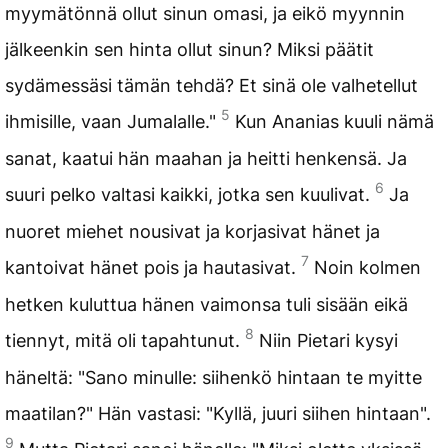
myymätönnä ollut sinun omasi, ja eikö myynnin
jälkeenkin sen hinta ollut sinun? Miksi päätit
sydämessäsi tämän tehdä? Et sinä ole valhetellut
5
ihmisille, vaan Jumalalle."
Kun Ananias kuuli nämä
sanat, kaatui hän maahan ja heitti henkensä. Ja
6
suuri pelko valtasi kaikki, jotka sen kuulivat.
Ja
nuoret miehet nousivat ja korjasivat hänet ja
7
kantoivat hänet pois ja hautasivat.
Noin kolmen
hetken kuluttua hänen vaimonsa tuli sisään eikä
8
tiennyt, mitä oli tapahtunut.
Niin Pietari kysyi
häneltä: "Sano minulle: siihenkö hintaan te myitte
maatilan?" Hän vastasi: "Kyllä, juuri siihen hintaan".
9