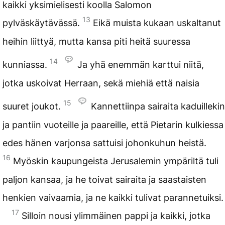
kaikki yksimielisesti koolla Salomon
13
pylväskäytävässä.
Eikä muista kukaan uskaltanut
heihin liittyä, mutta kansa piti heitä suuressa
14
kunniassa.
Ja yhä enemmän karttui niitä,
jotka uskoivat Herraan, sekä miehiä että naisia
15
suuret joukot.
Kannettiinpa sairaita kaduillekin
ja pantiin vuoteille ja paareille, että Pietarin kulkiessa
edes hänen varjonsa sattuisi johonkuhun heistä.
16
Myöskin kaupungeista Jerusalemin ympäriltä tuli
paljon kansaa, ja he toivat sairaita ja saastaisten
henkien vaivaamia, ja ne kaikki tulivat parannetuiksi.
17
Silloin nousi ylimmäinen pappi ja kaikki, jotka