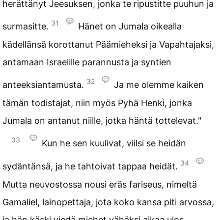
herättänyt Jeesuksen, jonka te ripustitte puuhun ja
31
surmasitte.
Hänet on Jumala oikealla
kädellänsä korottanut Päämieheksi ja Vapahtajaksi,
antamaan Israelille parannusta ja syntien
32
anteeksiantamusta.
Ja me olemme kaiken
tämän todistajat, niin myös Pyhä Henki, jonka
Jumala on antanut niille, jotka häntä tottelevat."
33
Kun he sen kuulivat, viilsi se heidän
34
sydäntänsä, ja he tahtoivat tappaa heidät.
Mutta neuvostossa nousi eräs fariseus, nimeltä
Gamaliel, lainopettaja, jota koko kansa piti arvossa,
ja hän käski viedä miehet vähäksi aikaa ulos.