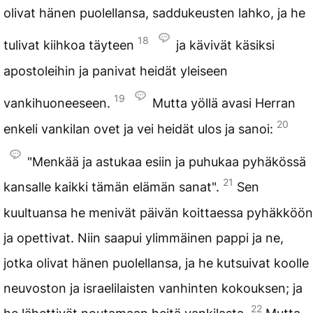
olivat hänen puolellansa, saddukeusten lahko, ja he
18
tulivat kiihkoa täyteen
ja kävivät käsiksi
apostoleihin ja panivat heidät yleiseen
19
vankihuoneeseen.
Mutta yöllä avasi Herran
20
enkeli vankilan ovet ja vei heidät ulos ja sanoi:
"Menkää ja astukaa esiin ja puhukaa pyhäkössä
21
kansalle kaikki tämän elämän sanat".
Sen
kuultuansa he menivät päivän koittaessa pyhäkköön
ja opettivat. Niin saapui ylimmäinen pappi ja ne,
jotka olivat hänen puolellansa, ja he kutsuivat koolle
neuvoston ja israelilaisten vanhinten kokouksen; ja
22