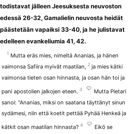
todistavat jälleen Jeesuksesta neuvoston
edessä 26-32, Gamalielin neuvosta heidät
päästetään vapaiksi 33-40, ja he julistavat
edelleen evankeliumia 41, 42.
1
Mutta eräs mies, nimeltä Ananias, ja hänen
2
vaimonsa Safiira myivät maatilan,
ja mies kätki
vaimonsa tieten osan hinnasta, ja osan hän toi ja
3
pani apostolien jalkojen eteen.
Mutta Pietari
sanoi: "Ananias, miksi on saatana täyttänyt sinun
sydämesi, niin että koetit pettää Pyhää Henkeä ja
4
kätkit osan maatilan hinnasta?
Eikö se