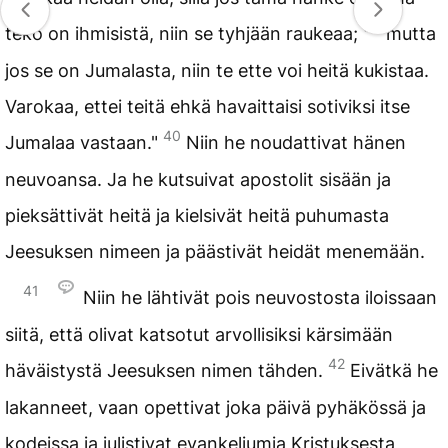
39
teko on ihmisistä, niin se tyhjään raukeaa;
mutta
jos se on Jumalasta, niin te ette voi heitä kukistaa.
Varokaa, ettei teitä ehkä havaittaisi sotiviksi itse
40
Jumalaa vastaan."
Niin he noudattivat hänen
neuvoansa. Ja he kutsuivat apostolit sisään ja
pieksättivät heitä ja kielsivät heitä puhumasta
Jeesuksen nimeen ja päästivät heidät menemään.
41
Niin he lähtivät pois neuvostosta iloissaan
siitä, että olivat katsotut arvollisiksi kärsimään
42
häväistystä Jeesuksen nimen tähden.
Eivätkä he
lakanneet, vaan opettivat joka päivä pyhäkössä ja
kodeissa ja julistivat evankeliumia Kristuksesta