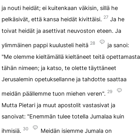
ja nouti heidät; ei kuitenkaan väkisin, sillä he
27
pelkäsivät, että kansa heidät kivittäisi.
Ja he
toivat heidät ja asettivat neuvoston eteen. Ja
28
ylimmäinen pappi kuulusteli heitä
ja sanoi:
"Me olemme kieltämällä kieltäneet teitä opettamasta
tähän nimeen; ja katso, te olette täyttäneet
Jerusalemin opetuksellanne ja tahdotte saattaa
29
meidän päällemme tuon miehen veren".
Mutta Pietari ja muut apostolit vastasivat ja
sanoivat: "Enemmän tulee totella Jumalaa kuin
30
ihmisiä.
Meidän isiemme Jumala on