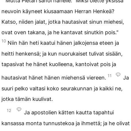
Mutta Pietari sanoi hänelle: "Miksi olette yksissä
neuvoin käyneet kiusaamaan Herran Henkeä?
Katso, niiden jalat, jotka hautasivat sinun miehesi,
ovat oven takana, ja he kantavat sinutkin pois."
10
Niin hän heti kaatui hänen jalkojensa eteen ja
heitti henkensä; ja kun nuorukaiset tulivat sisään,
tapasivat he hänet kuolleena, kantoivat pois ja
11
hautasivat hänet hänen miehensä viereen.
Ja
suuri pelko valtasi koko seurakunnan ja kaikki ne,
jotka tämän kuulivat.
12
Ja apostolien kätten kautta tapahtui
kansassa monta tunnustekoa ja ihmettä; ja he olivat