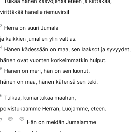
Tulkaa hänen kasvojensa eteen ja kiittäkää,
virittäkää hänelle riemuvirsi!
3
Herra on suuri Jumala
ja kaikkien jumalien ylin valtias.
4
Hänen kädessään on maa, sen laaksot ja syvyydet,
hänen ovat vuorten korkeimmatkin huiput.
5
Hänen on meri, hän on sen luonut,
hänen on maa, hänen kätensä sen teki.
6
Tulkaa, kumartukaa maahan,
polvistukaamme Herran, Luojamme, eteen.
7
Hän on meidän Jumalamme