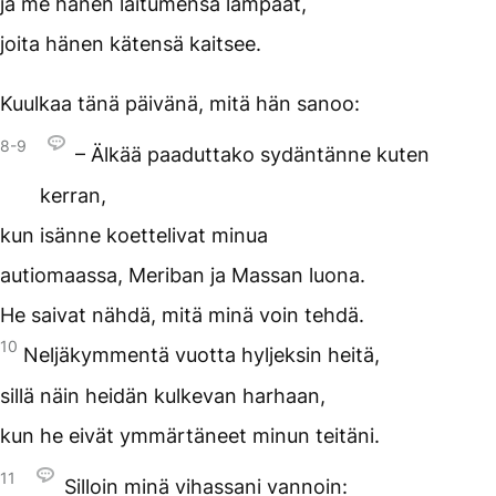
ja me hänen laitumensa lampaat,
joita hänen kätensä kaitsee.
Kuulkaa tänä päivänä, mitä hän sanoo:
8-9
– Älkää paaduttako sydäntänne kuten
kerran,
kun isänne koettelivat minua
autiomaassa, Meriban ja Massan luona.
He saivat nähdä, mitä minä voin tehdä.
10
Neljäkymmentä vuotta hyljeksin heitä,
sillä näin heidän kulkevan harhaan,
kun he eivät ymmärtäneet minun teitäni.
11
Silloin minä vihassani vannoin: