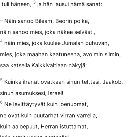
3
tuli häneen,
ja hän lausui nämä sanat:
– Näin sanoo Bileam, Beorin poika,
näin sanoo mies, joka näkee selvästi,
4
näin mies, joka kuulee Jumalan puhuvan,
mies, joka maahan kaatuneena, avoimin silmin,
saa katsella Kaikkivaltiaan näkyjä:
5
Kuinka ihanat ovatkaan sinun telttasi, Jaakob,
sinun asumuksesi, Israel!
6
Ne levittäytyvät kuin joenuomat,
ne ovat kuin puutarhat virran varrella,
kuin aaloepuut, Herran istuttamat,