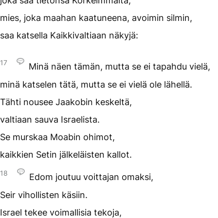
joka saa tietonsa Korkeimmalta,
mies, joka maahan kaatuneena, avoimin silmin,
saa katsella Kaikkivaltiaan näkyjä:
17
Minä näen tämän, mutta se ei tapahdu vielä,
minä katselen tätä, mutta se ei vielä ole lähellä.
Tähti nousee Jaakobin keskeltä,
valtiaan sauva Israelista.
Se murskaa Moabin ohimot,
kaikkien Setin jälkeläisten kallot.
18
Edom joutuu voittajan omaksi,
Seir vihollisten käsiin.
Israel tekee voimallisia tekoja,