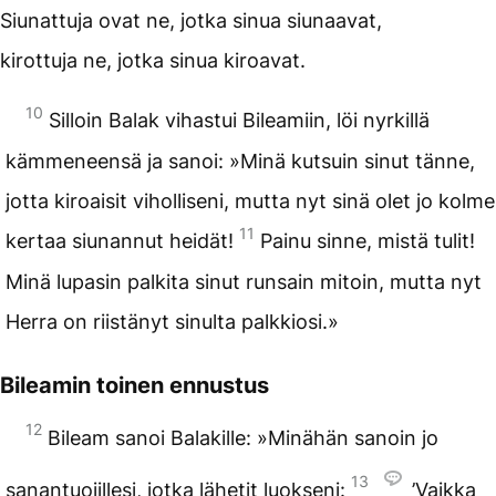
Siunattuja ovat ne, jotka sinua siunaavat,
kirottuja ne, jotka sinua kiroavat.
10
Silloin Balak vihastui Bileamiin, löi nyrkillä
kämmeneensä ja sanoi: »Minä kutsuin sinut tänne,
jotta kiroaisit viholliseni, mutta nyt sinä olet jo kolme
11
kertaa siunannut heidät!
Painu sinne, mistä tulit!
Minä lupasin palkita sinut runsain mitoin, mutta nyt
Herra on riistänyt sinulta palkkiosi.»
Bileamin toinen ennustus
12
Bileam sanoi Balakille: »Minähän sanoin jo
13
sanantuojillesi, jotka lähetit luokseni:
’Vaikka