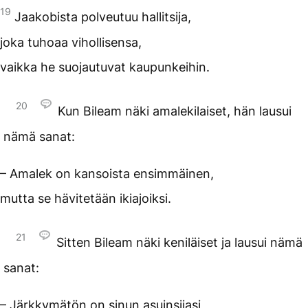
19
Jaakobista polveutuu hallitsija,
joka tuhoaa vihollisensa,
vaikka he suojautuvat kaupunkeihin.
20
Kun Bileam näki amalekilaiset, hän lausui
nämä sanat:
– Amalek on kansoista ensimmäinen,
mutta se hävitetään ikiajoiksi.
21
Sitten Bileam näki keniläiset ja lausui nämä
sanat:
– Järkkymätön on sinun asuinsijasi,