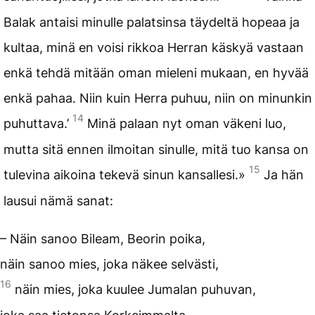
Balak antaisi minulle palatsinsa täydeltä hopeaa ja
kultaa, minä en voisi rikkoa Herran käskyä vastaan
enkä tehdä mitään oman mieleni mukaan, en hyvää
enkä pahaa. Niin kuin Herra puhuu, niin on minunkin
14
puhuttava.’
Minä palaan nyt oman väkeni luo,
mutta sitä ennen ilmoitan sinulle, mitä tuo kansa on
15
tulevina aikoina tekevä sinun kansallesi.»
Ja hän
lausui nämä sanat:
– Näin sanoo Bileam, Beorin poika,
näin sanoo mies, joka näkee selvästi,
16
näin mies, joka kuulee Jumalan puhuvan,