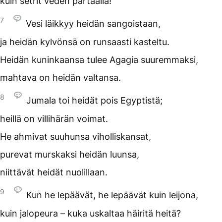
kuin setrit veden partaalla!
7
Vesi läikkyy heidän sangoistaan,
ja heidän kylvönsä on runsaasti kasteltu.
Heidän kuninkaansa tulee Agagia suuremmaksi,
mahtava on heidän valtansa.
8
Jumala toi heidät pois Egyptistä;
heillä on villihärän voimat.
He ahmivat suuhunsa viholliskansat,
purevat murskaksi heidän luunsa,
niittävät heidät nuolillaan.
9
Kun he lepäävät, he lepäävät kuin leijona,
kuin jalopeura – kuka uskaltaa häiritä heitä?