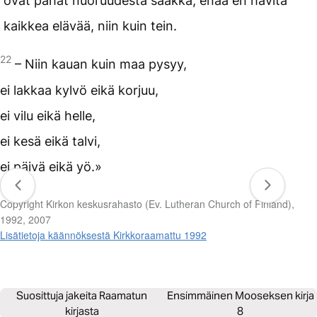
ovat pahat nuoruudesta saakka, enää en hävitä
kaikkea elävää, niin kuin tein.
22
– Niin kauan kuin maa pysyy,
ei lakkaa kylvö eikä korjuu,
ei vilu eikä helle,
ei kesä eikä talvi,
ei päivä eikä yö.»
Copyright Kirkon keskusrahasto (Ev. Lutheran Church of Finland),
1992, 2007
Lisätietoja käännöksestä Kirkkoraamattu 1992
Suosittuja jakeita Raamatun
Ensimmäinen Mooseksen kirja
kirjasta
8