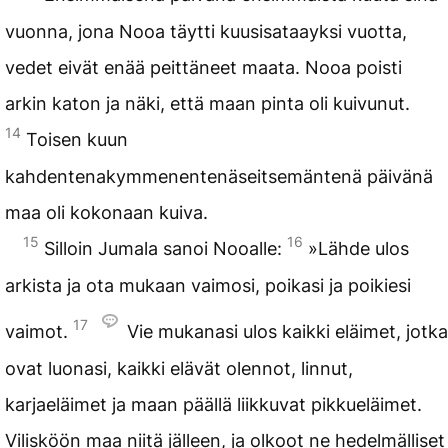
vuonna, jona Nooa täytti kuusisataayksi vuotta,
vedet eivät enää peittäneet maata. Nooa poisti
arkin katon ja näki, että maan pinta oli kuivunut.
14
Toisen kuun
kahdentenakymmenentenäseitsemäntenä päivänä
maa oli kokonaan kuiva.
15
16
Silloin Jumala sanoi Nooalle:
»Lähde ulos
arkista ja ota mukaan vaimosi, poikasi ja poikiesi
17
vaimot.
Vie mukanasi ulos kaikki eläimet, jotka
ovat luonasi, kaikki elävät olennot, linnut,
karjaeläimet ja maan päällä liikkuvat pikkueläimet.
Vilisköön maa niitä jälleen, ja olkoot ne hedelmälliset