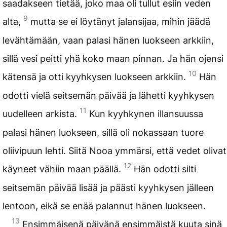
saadakseen tietää, joko maa oli tullut esiin veden
9
alta,
mutta se ei löytänyt jalansijaa, mihin jäädä
levähtämään, vaan palasi hänen luokseen arkkiin,
sillä vesi peitti yhä koko maan pinnan. Ja hän ojensi
10
kätensä ja otti kyyhkysen luokseen arkkiin.
Hän
odotti vielä seitsemän päivää ja lähetti kyyhkysen
11
uudelleen arkista.
Kun kyyhkynen illansuussa
palasi hänen luokseen, sillä oli nokassaan tuore
oliivipuun lehti. Siitä Nooa ymmärsi, että vedet olivat
12
käyneet vähiin maan päällä.
Hän odotti silti
seitsemän päivää lisää ja päästi kyyhkysen jälleen
lentoon, eikä se enää palannut hänen luokseen.
13
Ensimmäisenä päivänä ensimmäistä kuuta sinä