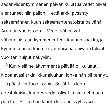
sadanviidenkymmenen päivän kuluttua vedet olivat
4
alentuneet niin paljon,
että arkki pysähtyi
seitsemännen kuun seitsemäntenätoista päivänä
5
Araratin vuoristoon.
Vedet vähenivät
vähenemistään kymmenenteen kuuhun saakka, ja
kymmenennen kuun ensimmäisenä päivänä tulivat
vuorten huiput näkyviin.
6
Kun vielä neljäkymmentä päivää oli kulunut,
Nooa avasi arkin ikkunaluukun, jonka hän oli tehnyt,
7
ja päästi lentoon korpin. Se lähti ja lenteli
edestakaisin, kunnes vedet olivat kuivuneet maan
8
päältä.
Sitten hän lähetti luotaan kyyhkysen