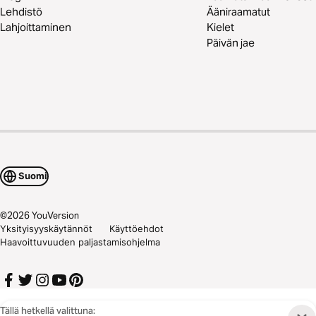
Lehdistö
Ääniraamatut
Lahjoittaminen
Kielet
Päivän jae
Suomi
©
2026
YouVersion
Yksityisyyskäytännöt
Käyttöehdot
Haavoittuvuuden paljastamisohjelma
Tällä hetkellä valittuna: