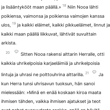
18
ja lisääntykööt maan päällä.»
Niin Nooa lähti
poikiensa, vaimonsa ja poikiensa vaimojen kanssa
19
ulos,
ja kaikki eläimet, kaikki pikkueläimet, linnut ja
kaikki maan päällä liikkuvat, lähtivät suvuittain
arkista.
20
Sitten Nooa rakensi alttarin Herralle, otti
kaikkia uhrikelpoisia karjaeläimiä ja uhrikelpoisia
21
lintuja ja uhrasi ne polttouhrina alttarilla.
Ja
kun Herra tunsi uhrisavun tuoksun, hän sanoi
mielessään: »Minä en enää koskaan kiroa maata
ihmisen tähden, vaikka ihmisen ajatukset ja teot