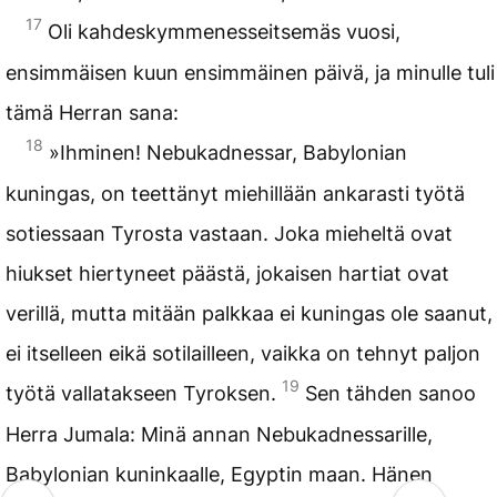
17
Oli kahdeskymmenesseitsemäs vuosi,
ensimmäisen kuun ensimmäinen päivä, ja minulle tuli
tämä Herran sana:
18
»Ihminen! Nebukadnessar, Babylonian
kuningas, on teettänyt miehillään ankarasti työtä
sotiessaan Tyrosta vastaan. Joka mieheltä ovat
hiukset hiertyneet päästä, jokaisen hartiat ovat
verillä, mutta mitään palkkaa ei kuningas ole saanut,
ei itselleen eikä sotilailleen, vaikka on tehnyt paljon
19
työtä vallatakseen Tyroksen.
Sen tähden sanoo
Herra Jumala: Minä annan Nebukadnessarille,
Babylonian kuninkaalle, Egyptin maan. Hänen