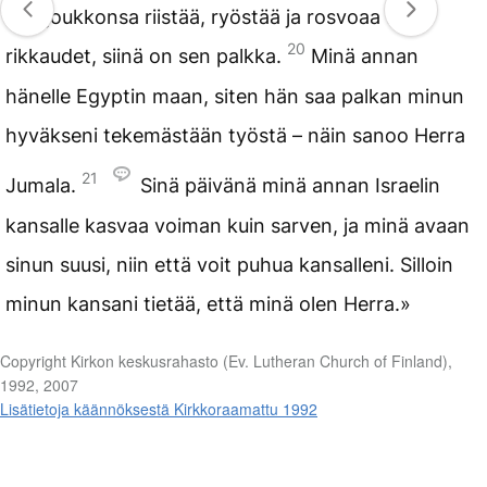
sotajoukkonsa riistää, ryöstää ja rosvoaa sen
20
rikkaudet, siinä on sen palkka.
Minä annan
hänelle Egyptin maan, siten hän saa palkan minun
hyväkseni tekemästään työstä – näin sanoo Herra
21
Jumala.
Sinä päivänä minä annan Israelin
kansalle kasvaa voiman kuin sarven, ja minä avaan
sinun suusi, niin että voit puhua kansalleni. Silloin
minun kansani tietää, että minä olen Herra.»
Copyright Kirkon keskusrahasto (Ev. Lutheran Church of Finland),
1992, 2007
Lisätietoja käännöksestä Kirkkoraamattu 1992