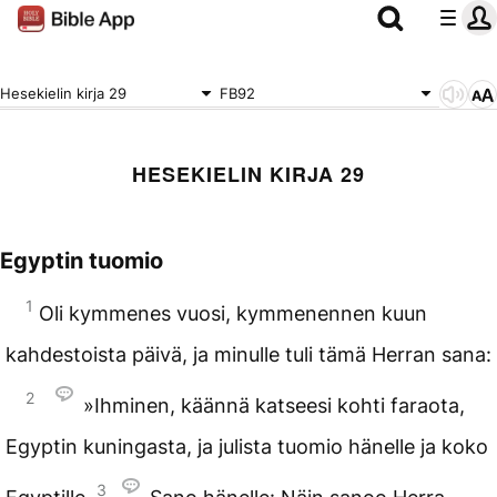
Hesekielin kirja 29
FB92
HESEKIELIN KIRJA 29
Egyptin tuomio
1
Oli kymmenes vuosi, kymmenennen kuun
kahdestoista päivä, ja minulle tuli tämä Herran sana:
2
»Ihminen, käännä katseesi kohti faraota,
Egyptin kuningasta, ja julista tuomio hänelle ja koko
3