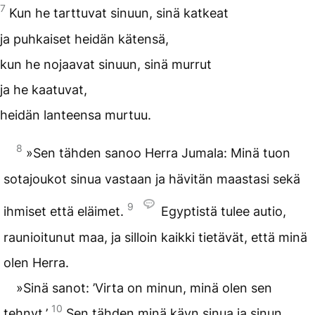
7
Kun he tarttuvat sinuun, sinä katkeat
ja puhkaiset heidän kätensä,
kun he nojaavat sinuun, sinä murrut
ja he kaatuvat,
heidän lanteensa murtuu.
8
»Sen tähden sanoo Herra Jumala: Minä tuon
sotajoukot sinua vastaan ja hävitän maastasi sekä
9
ihmiset että eläimet.
Egyptistä tulee autio,
raunioitunut maa, ja silloin kaikki tietävät, että minä
olen Herra.
»Sinä sanot: ’Virta on minun, minä olen sen
10
tehnyt.’
Sen tähden minä käyn sinua ja sinun