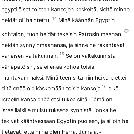
egyptiläiset toisten kansojen keskeltä, sieltä minne
14
heidät oli hajotettu.
Minä käännän Egyptin
kohtalon, tuon heidät takaisin Patrosin maahan
,
heidän synnyinmaahansa, ja sinne he rakentavat
15
vähäisen valtakunnan.
Se on valtakunnista
vähäpätöisin, se ei enää kohoa toisia
mahtavammaksi. Minä teen siitä niin heikon, ettei
16
siitä enää ole käskemään toisia kansoja
eikä
Israelin kansa enää etsi tukea siitä. Tämä on
israelilaisille muistutuksena synnistä, jonka he
tekivät kääntyessään Egyptin puoleen, ja silloin he
tietävät, että minä olen Herra, Jumala.»