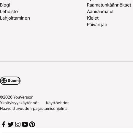
Blogi
Raamatunkäännökset
Lehdistö
Ääniraamatut
Lahjoittaminen
Kielet
Päivän jae
Suomi
©
2026
YouVersion
Yksityisyyskäytännöt
Käyttöehdot
Haavoittuvuuden paljastamisohjelma