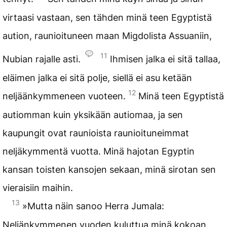
virtaasi vastaan, sen tähden minä teen Egyptistä
aution, raunioituneen maan Migdolista Assuaniin,
11
Nubian rajalle asti.
Ihmisen jalka ei sitä tallaa,
eläimen jalka ei sitä polje, siellä ei asu ketään
12
neljäänkymmeneen vuoteen.
Minä teen Egyptistä
autiomman kuin yksikään autiomaa, ja sen
kaupungit ovat raunioista raunioituneimmat
neljäkymmentä vuotta. Minä hajotan Egyptin
kansan toisten kansojen sekaan, minä sirotan sen
vieraisiin maihin.
13
»Mutta näin sanoo Herra Jumala:
Neljänkymmenen vuoden kuluttua minä kokoan