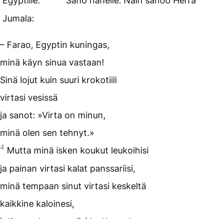
Egyptille.
Sano hänelle: Näin sanoo Herra
Jumala:
– Farao, Egyptin kuningas,
minä käyn sinua vastaan!
Sinä lojut kuin suuri krokotiili
virtasi vesissä
ja sanot: »Virta on minun,
minä olen sen tehnyt.»
4
Mutta minä isken koukut leukoihisi
ja painan virtasi kalat panssariisi,
minä tempaan sinut virtasi keskeltä
kaikkine kaloinesi,