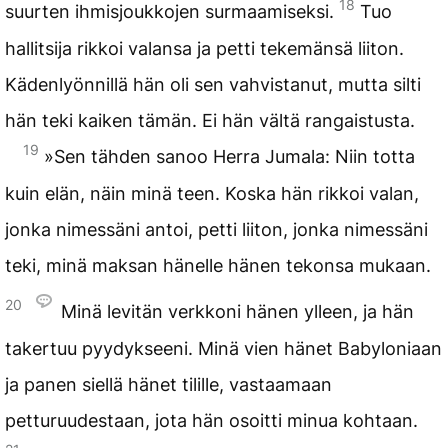
18
suurten ihmisjoukkojen surmaamiseksi.
Tuo
hallitsija rikkoi valansa ja petti tekemänsä liiton.
Kädenlyönnillä hän oli sen vahvistanut, mutta silti
hän teki kaiken tämän. Ei hän vältä rangaistusta.
19
»Sen tähden sanoo Herra Jumala: Niin totta
kuin elän, näin minä teen. Koska hän rikkoi valan,
jonka nimessäni antoi, petti liiton, jonka nimessäni
teki, minä maksan hänelle hänen tekonsa mukaan.
20
Minä levitän verkkoni hänen ylleen, ja hän
takertuu pyydykseeni. Minä vien hänet Babyloniaan
ja panen siellä hänet tilille, vastaamaan
petturuudestaan, jota hän osoitti minua kohtaan.