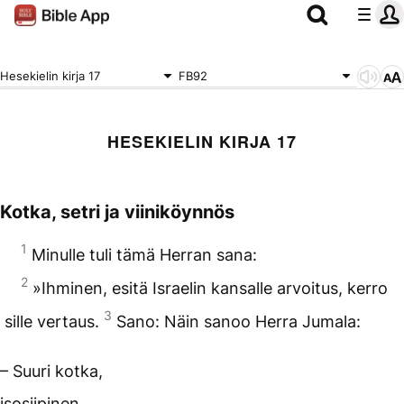
Hesekielin kirja 17
FB92
HESEKIELIN KIRJA 17
Kotka, setri ja viiniköynnös
1
Minulle tuli tämä Herran sana:
2
»Ihminen, esitä Israelin kansalle arvoitus, kerro
3
sille vertaus.
Sano: Näin sanoo Herra Jumala:
– Suuri kotka,
isosiipinen,