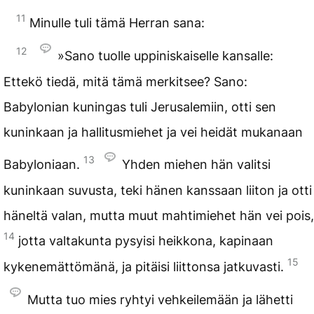
11
Minulle tuli tämä Herran sana:
12
»Sano tuolle uppiniskaiselle kansalle:
Ettekö tiedä, mitä tämä merkitsee? Sano:
Babylonian kuningas tuli Jerusalemiin, otti sen
kuninkaan ja hallitusmiehet ja vei heidät mukanaan
13
Babyloniaan.
Yhden miehen hän valitsi
kuninkaan suvusta, teki hänen kanssaan liiton ja otti
häneltä valan, mutta muut mahtimiehet hän vei pois,
14
jotta valtakunta pysyisi heikkona, kapinaan
15
kykenemättömänä, ja pitäisi liittonsa jatkuvasti.
Mutta tuo mies ryhtyi vehkeilemään ja lähetti