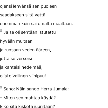
ojensi lehvänsä sen puoleen
saadakseen siltä vettä
enemmän kuin sai omalta maaltaan.
8
Ja se oli sentään istutettu
hyvään multaan
ja runsaan veden ääreen,
jotta se versoisi
ja kantaisi hedelmää,
olisi oivallinen viinipuu!
9
Sano: Näin sanoo Herra Jumala:
– Miten sen mahtaa käydä?
Eikö sitä kiskota juuriltaan?