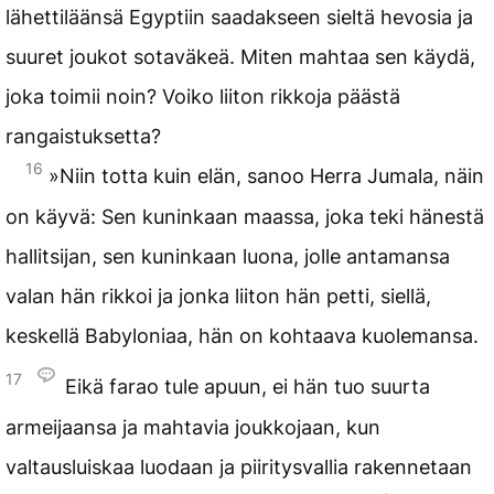
lähettiläänsä Egyptiin saadakseen sieltä hevosia ja
suuret joukot sotaväkeä. Miten mahtaa sen käydä,
joka toimii noin? Voiko liiton rikkoja päästä
rangaistuksetta?
16
»Niin totta kuin elän, sanoo Herra Jumala, näin
on käyvä: Sen kuninkaan maassa, joka teki hänestä
hallitsijan, sen kuninkaan luona, jolle antamansa
valan hän rikkoi ja jonka liiton hän petti, siellä,
keskellä Babyloniaa, hän on kohtaava kuolemansa.
17
Eikä farao tule apuun, ei hän tuo suurta
armeijaansa ja mahtavia joukkojaan, kun
valtausluiskaa luodaan ja piiritysvallia rakennetaan