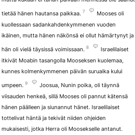
7
tietää hänen hautansa paikkaa.
Mooses oli
kuollessaan sadankahdenkymmenen vuoden
ikäinen, mutta hänen näkönsä ei ollut hämärtynyt ja
8
hän oli vielä täysissä voimissaan.
Israelilaiset
itkivät Moabin tasangolla Mooseksen kuolemaa,
kunnes kolmenkymmenen päivän suruaika kului
9
umpeen.
Joosua, Nunin poika, oli täynnä
viisauden henkeä, sillä Mooses oli pannut kätensä
hänen päälleen ja siunannut hänet. Israelilaiset
tottelivat häntä ja tekivät niiden ohjeiden
mukaisesti, jotka Herra oli Moosekselle antanut.