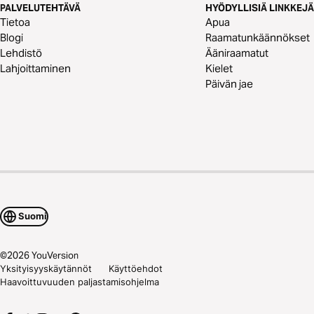
PALVELUTEHTÄVÄ
HYÖDYLLISIÄ LINKKEJÄ
Tietoa
Apua
Blogi
Raamatunkäännökset
Lehdistö
Ääniraamatut
Lahjoittaminen
Kielet
Päivän jae
Suomi
©
2026
YouVersion
Yksityisyyskäytännöt
Käyttöehdot
Haavoittuvuuden paljastamisohjelma