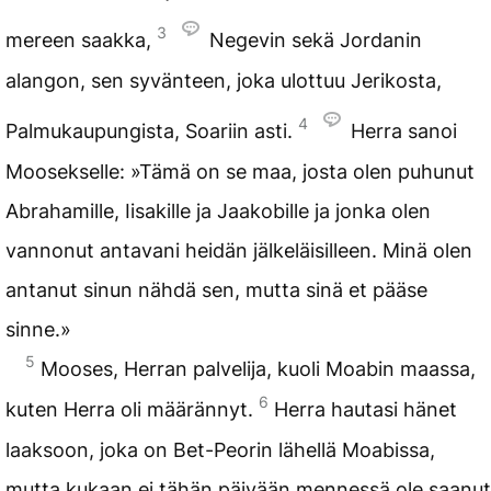
3
mereen saakka,
Negevin sekä Jordanin
alangon, sen syvänteen, joka ulottuu Jerikosta,
4
Palmukaupungista, Soariin asti.
Herra sanoi
Moosekselle: »Tämä on se maa, josta olen puhunut
Abrahamille, Iisakille ja Jaakobille ja jonka olen
vannonut antavani heidän jälkeläisilleen. Minä olen
antanut sinun nähdä sen, mutta sinä et pääse
sinne.»
5
Mooses, Herran palvelija, kuoli Moabin maassa,
6
kuten Herra oli määrännyt.
Herra hautasi hänet
laaksoon, joka on Bet-Peorin lähellä Moabissa,
mutta kukaan ei tähän päivään mennessä ole saanut