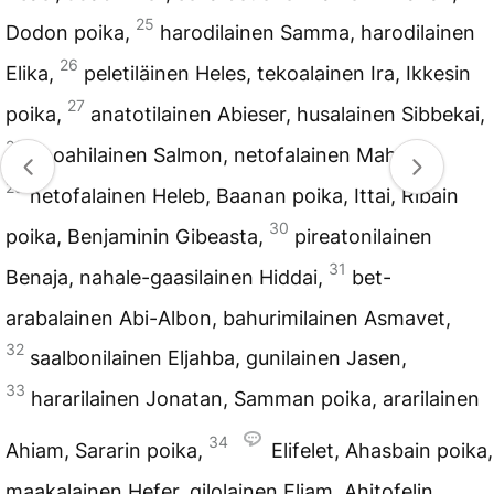
25
Dodon poika,
harodilainen Samma, harodilainen
26
Elika,
peletiläinen Heles, tekoalainen Ira, Ikkesin
27
poika,
anatotilainen Abieser, husalainen Sibbekai,
28
ahoahilainen Salmon, netofalainen Mahrai,
29
netofalainen Heleb, Baanan poika, Ittai, Ribain
30
poika, Benjaminin Gibeasta,
pireatonilainen
31
Benaja, nahale-gaasilainen Hiddai,
bet-
arabalainen Abi-Albon, bahurimilainen Asmavet,
32
saalbonilainen Eljahba, gunilainen Jasen,
33
hararilainen Jonatan, Samman poika, ararilainen
34
Ahiam, Sararin poika,
Elifelet, Ahasbain poika,
maakalainen Hefer, gilolainen Eliam, Ahitofelin