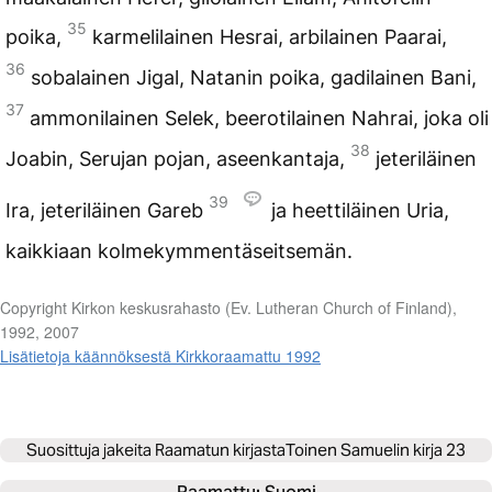
35
poika,
karmelilainen Hesrai, arbilainen Paarai,
36
sobalainen Jigal, Natanin poika, gadilainen Bani,
37
ammonilainen Selek, beerotilainen Nahrai, joka oli
38
Joabin, Serujan pojan, aseenkantaja,
jeteriläinen
39
Ira, jeteriläinen Gareb
ja heettiläinen Uria,
kaikkiaan kolmekymmentäseitsemän.
Copyright Kirkon keskusrahasto (Ev. Lutheran Church of Finland),
1992, 2007
Lisätietoja käännöksestä Kirkkoraamattu 1992
Suosittuja jakeita Raamatun kirjasta
Toinen Samuelin kirja 23