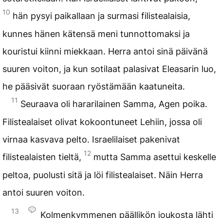
10
hän pysyi paikallaan ja surmasi filistealaisia,
kunnes hänen kätensä meni tunnottomaksi ja
kouristui kiinni miekkaan. Herra antoi sinä päivänä
suuren voiton, ja kun sotilaat palasivat Eleasarin luo,
he pääsivät suoraan ryöstämään kaatuneita.
11
Seuraava oli hararilainen Samma, Agen poika.
Filistealaiset olivat kokoontuneet Lehiin, jossa oli
virnaa kasvava pelto. Israelilaiset pakenivat
12
filistealaisten tieltä,
mutta Samma asettui keskelle
peltoa, puolusti sitä ja löi filistealaiset. Näin Herra
antoi suuren voiton.
13
Kolmenkymmenen päällikön joukosta lähti