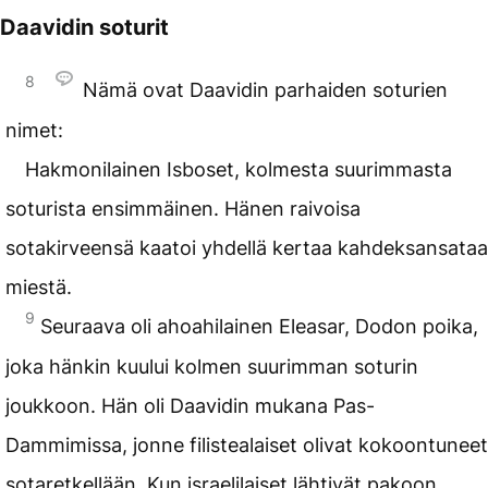
Daavidin soturit
8
Nämä ovat Daavidin parhaiden soturien
nimet:
Hakmonilainen Isboset, kolmesta suurimmasta
soturista ensimmäinen. Hänen raivoisa
sotakirveensä kaatoi yhdellä kertaa kahdeksansataa
miestä.
9
Seuraava oli ahoahilainen Eleasar, Dodon poika,
joka hänkin kuului kolmen suurimman soturin
joukkoon. Hän oli Daavidin mukana Pas-
Dammimissa, jonne filistealaiset olivat kokoontuneet
sotaretkellään. Kun israelilaiset lähtivät pakoon,