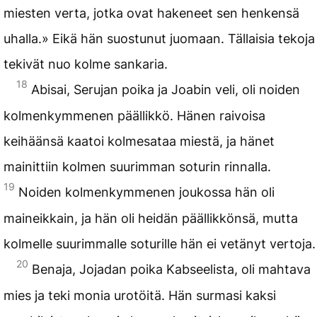
miesten verta, jotka ovat hakeneet sen henkensä
uhalla.» Eikä hän suostunut juomaan. Tällaisia tekoja
tekivät nuo kolme sankaria.
18
Abisai, Serujan poika ja Joabin veli, oli noiden
kolmenkymmenen päällikkö. Hänen raivoisa
keihäänsä kaatoi kolmesataa miestä, ja hänet
mainittiin kolmen suurimman soturin rinnalla.
19
Noiden kolmenkymmenen joukossa hän oli
maineikkain, ja hän oli heidän päällikkönsä, mutta
kolmelle suurimmalle soturille hän ei vetänyt vertoja.
20
Benaja, Jojadan poika Kabseelista, oli mahtava
mies ja teki monia urotöitä. Hän surmasi kaksi