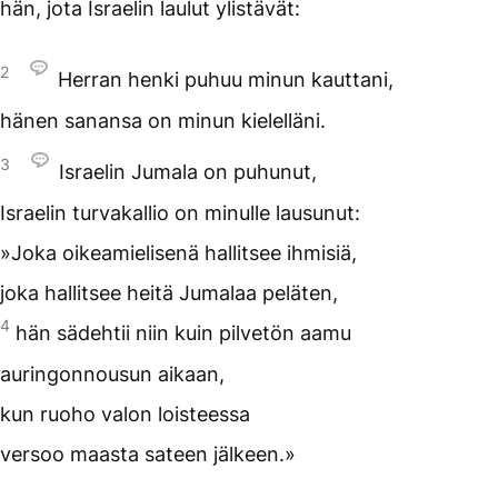
hän, jota Israelin laulut ylistävät:
2
Herran henki puhuu minun kauttani,
hänen sanansa on minun kielelläni.
3
Israelin Jumala on puhunut,
Israelin turvakallio on minulle lausunut:
»Joka oikeamielisenä hallitsee ihmisiä,
joka hallitsee heitä Jumalaa peläten,
4
hän sädehtii niin kuin pilvetön aamu
auringonnousun aikaan,
kun ruoho valon loisteessa
versoo maasta sateen jälkeen.»