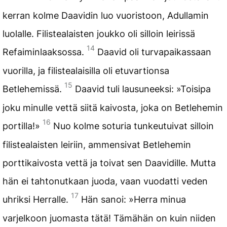
kerran kolme Daavidin luo vuoristoon, Adullamin
luolalle. Filistealaisten joukko oli silloin leirissä
14
Refaiminlaaksossa.
Daavid oli turvapaikassaan
vuorilla, ja filistealaisilla oli etuvartionsa
15
Betlehemissä.
Daavid tuli lausuneeksi: »Toisipa
joku minulle vettä siitä kaivosta, joka on Betlehemin
16
portilla!»
Nuo kolme soturia tunkeutuivat silloin
filistealaisten leiriin, ammensivat Betlehemin
porttikaivosta vettä ja toivat sen Daavidille. Mutta
hän ei tahtonutkaan juoda, vaan vuodatti veden
17
uhriksi Herralle.
Hän sanoi: »Herra minua
varjelkoon juomasta tätä! Tämähän on kuin niiden