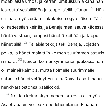
moabilaista urhoa, ja kerran lumituiskun aikana hän
21
laskeutui vesisäiliöön ja tappoi siellä leijonan.
Hän
surmasi myös erään isokokoisen egyptiläisen. Tällä
oli kädessään keihäs, ja Benaja meni sauva kädessä
häntä vastaan, tempasi häneltä keihään ja tappoi
22
hänet sillä.
Tällaisia tekoja teki Benaja, Jojadan
poika, ja hänet mainittiin kolmen suurimman soturin
23
rinnalla.
Noiden kolmenkymmenen joukossa hän
oli maineikkaimpia, mutta kolmelle suurimmalle
soturille hän ei vetänyt vertoja. Daavid asetti hänet
henkivartiostonsa päälliköksi.
24
Noiden kolmenkymmenen joukossa oli myös
Asael, Joabin veli, sekä betlehemiläinen Elhanan,