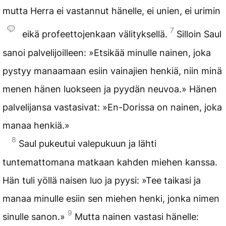
mutta Herra ei vastannut hänelle, ei unien, ei urimin
7
eikä profeettojenkaan välityksellä.
Silloin Saul
sanoi palvelijoilleen: »Etsikää minulle nainen, joka
pystyy manaamaan esiin vainajien henkiä, niin minä
menen hänen luokseen ja pyydän neuvoa.» Hänen
palvelijansa vastasivat: »En-Dorissa on nainen, joka
manaa henkiä.»
8
Saul pukeutui valepukuun ja lähti
tuntemattomana matkaan kahden miehen kanssa.
Hän tuli yöllä naisen luo ja pyysi: »Tee taikasi ja
manaa minulle esiin sen miehen henki, jonka nimen
9
sinulle sanon.»
Mutta nainen vastasi hänelle: