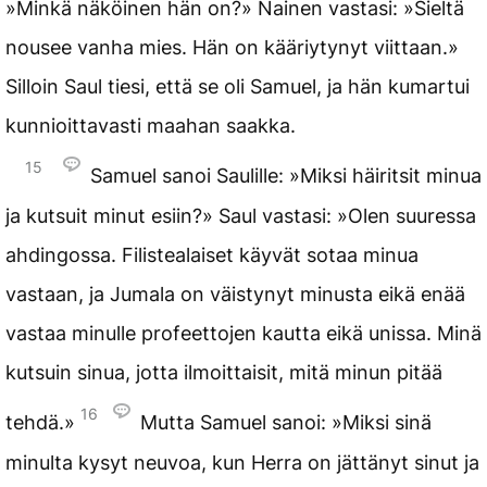
»Minkä näköinen hän on?» Nainen vastasi: »Sieltä
nousee vanha mies. Hän on kääriytynyt viittaan.»
Silloin Saul tiesi, että se oli Samuel, ja hän kumartui
kunnioittavasti maahan saakka.
15
Samuel sanoi Saulille: »Miksi häiritsit minua
ja kutsuit minut esiin?» Saul vastasi: »Olen suuressa
ahdingossa. Filistealaiset käyvät sotaa minua
vastaan, ja Jumala on väistynyt minusta eikä enää
vastaa minulle profeettojen kautta eikä unissa. Minä
kutsuin sinua, jotta ilmoittaisit, mitä minun pitää
16
tehdä.»
Mutta Samuel sanoi: »Miksi sinä
minulta kysyt neuvoa, kun Herra on jättänyt sinut ja