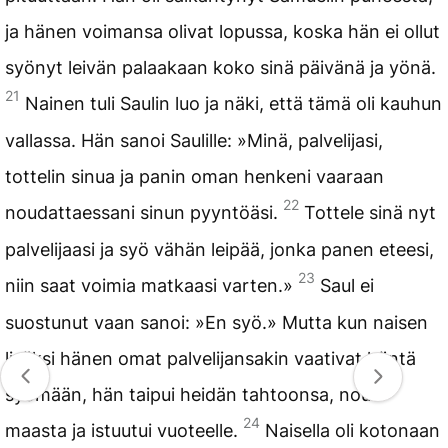
ja hänen voimansa olivat lopussa, koska hän ei ollut
syönyt leivän palaakaan koko sinä päivänä ja yönä.
21
Nainen tuli Saulin luo ja näki, että tämä oli kauhun
vallassa. Hän sanoi Saulille: »Minä, palvelijasi,
tottelin sinua ja panin oman henkeni vaaraan
22
noudattaessani sinun pyyntöäsi.
Tottele sinä nyt
palvelijaasi ja syö vähän leipää, jonka panen eteesi,
23
niin saat voimia matkaasi varten.»
Saul ei
suostunut vaan sanoi: »En syö.» Mutta kun naisen
lisäksi hänen omat palvelijansakin vaativat häntä
syömään, hän taipui heidän tahtoonsa, nousi
24
maasta ja istuutui vuoteelle.
Naisella oli kotonaan