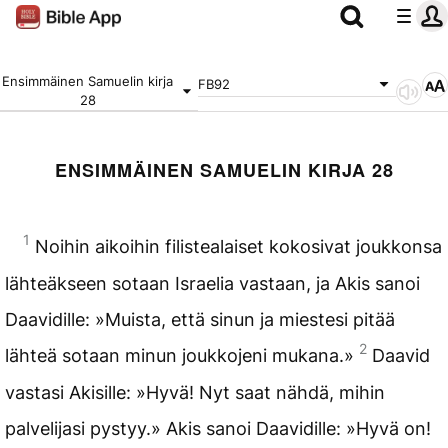
Ensimmäinen Samuelin kirja
FB92
28
ENSIMMÄINEN SAMUELIN KIRJA 28
1
Noihin aikoihin filistealaiset kokosivat joukkonsa
lähteäkseen sotaan Israelia vastaan, ja Akis sanoi
Daavidille: »Muista, että sinun ja miestesi pitää
2
lähteä sotaan minun joukkojeni mukana.»
Daavid
vastasi Akisille: »Hyvä! Nyt saat nähdä, mihin
palvelijasi pystyy.» Akis sanoi Daavidille: »Hyvä on!