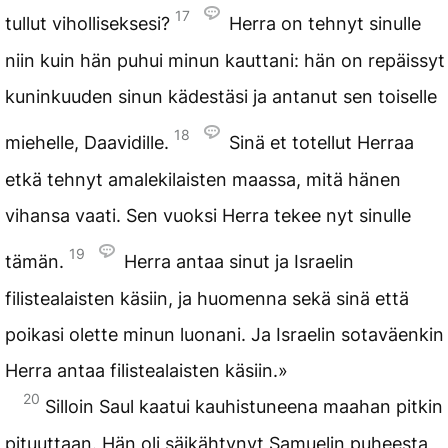
17
tullut viholliseksesi?
Herra on tehnyt sinulle
niin kuin hän puhui minun kauttani: hän on repäissyt
kuninkuuden sinun kädestäsi ja antanut sen toiselle
18
miehelle, Daavidille.
Sinä et totellut Herraa
etkä tehnyt amalekilaisten maassa, mitä hänen
vihansa vaati. Sen vuoksi Herra tekee nyt sinulle
19
tämän.
Herra antaa sinut ja Israelin
filistealaisten käsiin, ja huomenna sekä sinä että
poikasi olette minun luonani. Ja Israelin sotaväenkin
Herra antaa filistealaisten käsiin.»
20
Silloin Saul kaatui kauhistuneena maahan pitkin
pituuttaan. Hän oli säikähtynyt Samuelin puheesta,