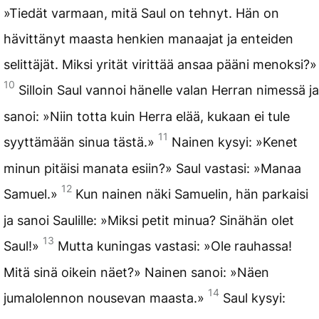
»Tiedät varmaan, mitä Saul on tehnyt. Hän on
hävittänyt maasta henkien manaajat ja enteiden
selittäjät. Miksi yrität virittää ansaa pääni menoksi?»
10
Silloin Saul vannoi hänelle valan Herran nimessä ja
sanoi: »Niin totta kuin Herra elää, kukaan ei tule
11
syyttämään sinua tästä.»
Nainen kysyi: »Kenet
minun pitäisi manata esiin?» Saul vastasi: »Manaa
12
Samuel.»
Kun nainen näki Samuelin, hän parkaisi
ja sanoi Saulille: »Miksi petit minua? Sinähän olet
13
Saul!»
Mutta kuningas vastasi: »Ole rauhassa!
Mitä sinä oikein näet?» Nainen sanoi: »Näen
14
jumalolennon nousevan maasta.»
Saul kysyi: