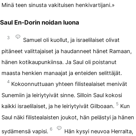
Minä teen sinusta vakituisen henkivartijani.»
Saul En-Dorin noidan luona
3
Samuel oli kuollut, ja israelilaiset olivat
pitäneet valittajaiset ja haudanneet hänet Ramaan,
hänen kotikaupunkiinsa. Ja Saul oli poistanut
maasta henkien manaajat ja enteiden selittäjät.
4
Kokoonnuttuaan yhteen filistealaiset menivät
Sunemiin ja leiriytyivät sinne. Silloin Saul kokosi
5
kaikki israelilaiset, ja he leiriytyivät Gilboaan.
Kun
Saul näki filistealaisten joukot, hän pelästyi ja hänen
6
sydämensä vapisi.
Hän kysyi neuvoa Herralta,