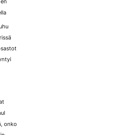
nen
lla
auhu
rissä
osastot
yntyi
at
aul
ä, onko
oin