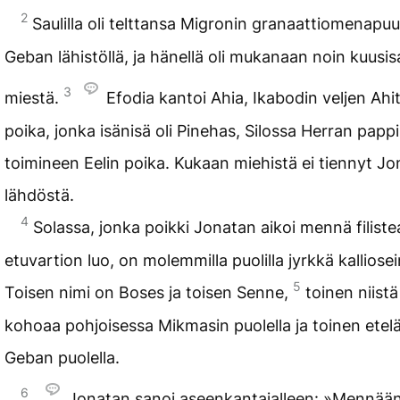
2
Saulilla oli telttansa Migronin granaattiomenapuu
Geban lähistöllä, ja hänellä oli mukanaan noin kuusis
3
miestä.
Efodia kantoi Ahia, Ikabodin veljen Ahi
poika, jonka isänisä oli Pinehas, Silossa Herran papp
toimineen Eelin poika. Kukaan miehistä ei tiennyt Jo
lähdöstä.
4
Solassa, jonka poikki Jonatan aikoi mennä filiste
etuvartion luo, on molemmilla puolilla jyrkkä kalliose
5
Toisen nimi on Boses ja toisen Senne,
toinen niistä
kohoaa pohjoisessa Mikmasin puolella ja toinen etel
Geban puolella.
6
Jonatan sanoi aseenkantajalleen: »Mennää