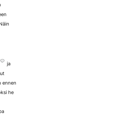
a
neen
Näin
ja
nut
in ennen
oksi he
opa