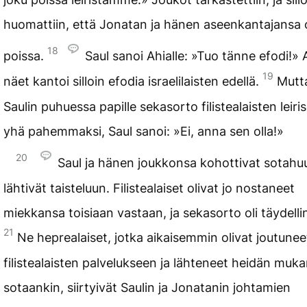
huomattiin, että Jonatan ja hänen aseenkantajansa o
18
poissa.
Saul sanoi Ahialle: »Tuo tänne efodi!» 
19
näet kantoi silloin efodia israelilaisten edellä.
Mutt
Saulin puhuessa papille sekasorto filistealaisten leiri
yhä pahemmaksi, Saul sanoi: »Ei, anna sen olla!»
20
Saul ja hänen joukkonsa kohottivat sotahu
lähtivät taisteluun. Filistealaiset olivat jo nostaneet
miekkansa toisiaan vastaan, ja sekasorto oli täydelli
21
Ne heprealaiset, jotka aikaisemmin olivat joutunee
filistealaisten palvelukseen ja lähteneet heidän muk
sotaankin, siirtyivät Saulin ja Jonatanin johtamien