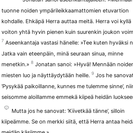
tuonne noiden ympärileikkaamattomien etuvartion
kohdalle. Ehkäpä Herra auttaa meitä. Herra voi kyllä
voiton yhtä hyvin pienen kuin suurenkin joukon voim
7
Aseenkantaja vastasi hänelle: »Tee kuten hyväksi n
Jatka vain eteenpäin, minä seuraan sinua, minne
8
menetkin.»
Jonatan sanoi: »Hyvä! Mennään noide
9
miesten luo ja näyttäydytään heille.
Jos he sanovat
’Pysykää paikoillanne, kunnes me tulemme sinne’, nii
seisomme aloillamme emmekä kiipeä heidän luokse
Mutta jos he sanovat: ’Kiivetkää tänne’, silloin
kiipeämme. Se on merkki siitä, että Herra antaa heid
meidän käsiimme.»