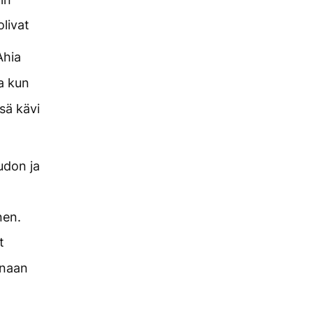
livat
Ahia
a kun
ssä kävi
udon ja
nen.
t
anaan