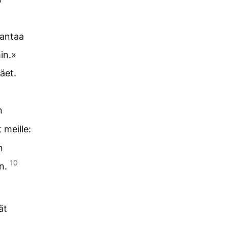
 antaa
in.»
äet.
n
 meille:
n
10
en.
ät