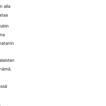
n alla
ataa
tubin
ina
natanin
alaisten
inämä.
ässä
n