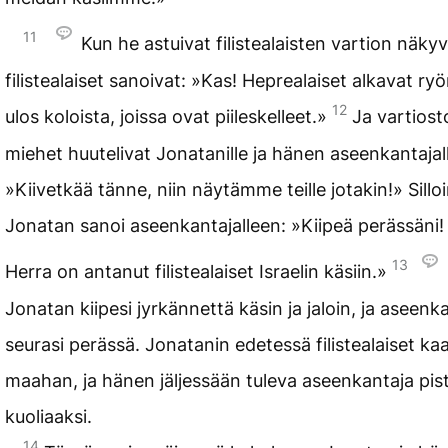
11
Kun he astuivat filistealaisten vartion näkyv
filistealaiset sanoivat: »Kas! Heprealaiset alkavat ry
12
ulos koloista, joissa ovat piileskelleet.»
Ja vartiost
miehet huutelivat Jonatanille ja hänen aseenkantajal
»Kiivetkää tänne, niin näytämme teille jotakin!» Sillo
Jonatan sanoi aseenkantajalleen: »Kiipeä perässäni!
13
Herra on antanut filistealaiset Israelin käsiin.»
Jonatan kiipesi jyrkännettä käsin ja jaloin, ja aseenk
seurasi perässä. Jonatanin edetessä filistealaiset ka
maahan, ja hänen jäljessään tuleva aseenkantaja pist
kuoliaaksi.
14