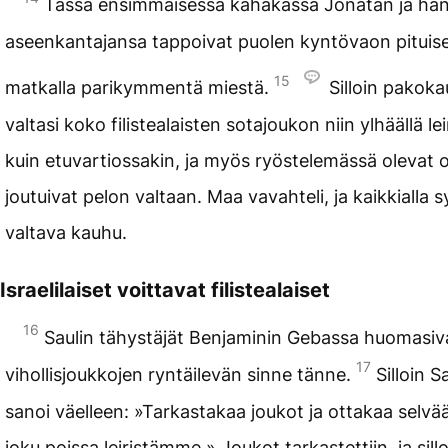
Tässä ensimmäisessä kahakassa Jonatan ja hä
aseenkantajansa tappoivat puolen kyntövaon pituise
15
matkalla parikymmentä miestä.
Silloin pakok
valtasi koko filistealaisten sotajoukon niin ylhäällä lei
kuin etuvartiossakin, ja myös ryöstelemässä olevat 
joutuivat pelon valtaan. Maa vavahteli, ja kaikkialla s
valtava kauhu.
Israelilaiset voittavat filistealaiset
16
Saulin tähystäjät Benjaminin Gebassa huomasiv
17
vihollisjoukkojen ryntäilevän sinne tänne.
Silloin S
sanoi väelleen: »Tarkastakaa joukot ja ottakaa selvä
joku poissa leiristämme.» Joukot tarkastettiin, ja sill