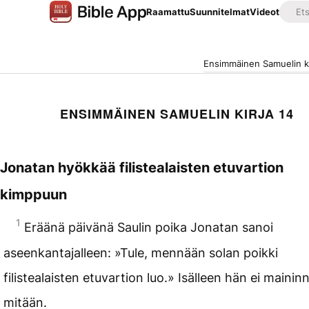
Raamattu
Suunnitelmat
Videot
Ensimmäinen Samuelin ki
ENSIMMÄINEN SAMUELIN KIRJA 14
Jonatan hyökkää filistealaisten etuvartion
kimppuun
1
Eräänä päivänä Saulin poika Jonatan sanoi
aseenkantajalleen: »Tule, mennään solan poikki
filistealaisten etuvartion luo.» Isälleen hän ei mainin
mitään.