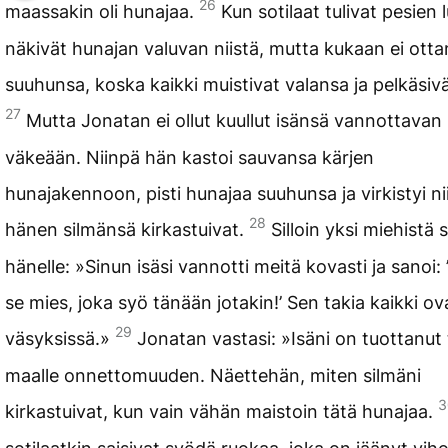
26
maassakin oli hunajaa.
Kun sotilaat tulivat pesien 
näkivät hunajan valuvan niistä, mutta kukaan ei otta
suuhunsa, koska kaikki muistivat valansa ja pelkäsivä
27
Mutta Jonatan ei ollut kuullut isänsä vannottavan
väkeään. Niinpä hän kastoi sauvansa kärjen
hunajakennoon, pisti hunajaa suuhunsa ja virkistyi ni
28
hänen silmänsä kirkastuivat.
Silloin yksi miehistä 
hänelle: »Sinun isäsi vannotti meitä kovasti ja sanoi: 
se mies, joka syö tänään jotakin!’ Sen takia kaikki ov
29
väsyksissä.»
Jonatan vastasi: »Isäni on tuottanut 
maalle onnettomuuden. Näettehän, miten silmäni
3
kirkastuivat, kun vain vähän maistoin tätä hunajaa.