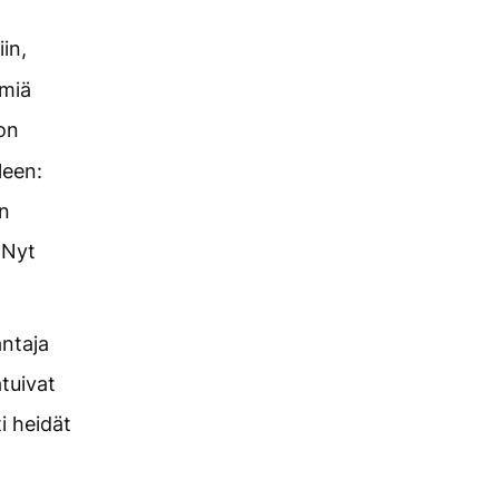
iin,
ömiä
on
leen:
in
 Nyt
antaja
atuivat
i heidät