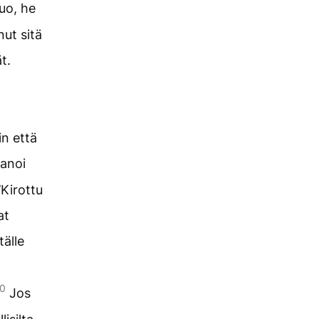
luo, he
nut sitä
t.
in että
sanoi
’Kirottu
at
tälle
0
Jos