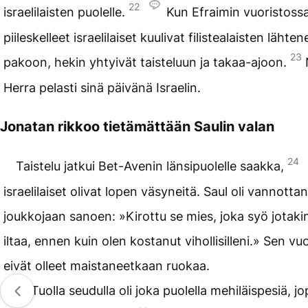
22
israelilaisten puolelle.
Kun Efraimin vuoristoss
piileskelleet israelilaiset kuulivat filistealaisten lähte
23
pakoon, hekin yhtyivät taisteluun ja takaa-ajoon.
Herra pelasti sinä päivänä Israelin.
Jonatan rikkoo tietämättään Saulin valan
24
Taistelu jatkui Bet-Avenin länsipuolelle saakka,
israelilaiset olivat lopen väsyneitä. Saul oli vannotta
joukkojaan sanoen: »Kirottu se mies, joka syö jotak
iltaa, ennen kuin olen kostanut vihollisilleni.» Sen vu
eivät olleet maistaneetkaan ruokaa.
25
Tuolla seudulla oli joka puolella mehiläispesiä, j