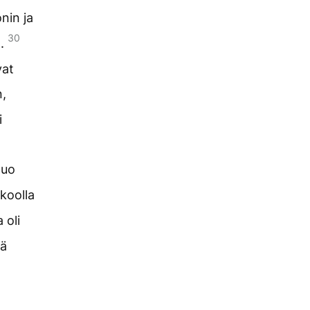
nin ja
30
a.
vat
,
i
luo
koolla
 oli
kä