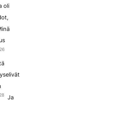
 oli
dot,
Minä
us
26
tä
yselivät
n
28
Ja