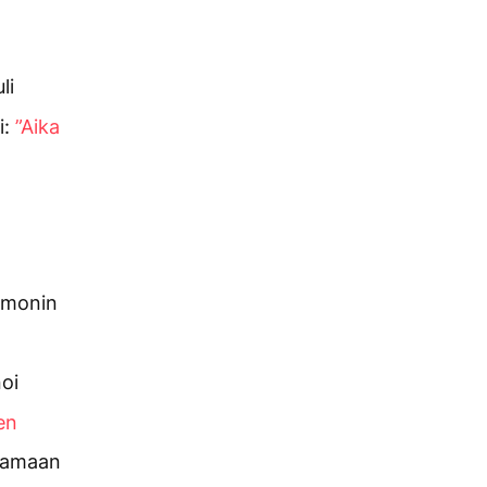
li
i:
”Aika
Simonin
oi
en
raamaan