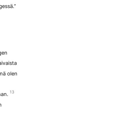
gessä.”
gen
aivaista
inä olen
13
han.
n