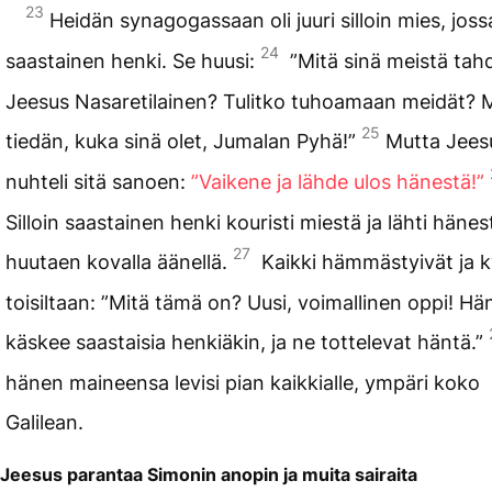
23
Heidän synagogassaan oli juuri silloin mies, jossa
24
saastainen henki. Se huusi:
”Mitä sinä meistä tah
Jeesus Nasaretilainen? Tulitko tuhoamaan meidät? 
25
tiedän, kuka sinä olet, Jumalan Pyhä!”
Mutta Jees
nuhteli sitä sanoen:
”Vaikene ja lähde ulos hänestä!”
Silloin saastainen henki kouristi miestä ja lähti hänes
27
huutaen kovalla äänellä.
Kaikki hämmästyivät ja k
toisiltaan: ”Mitä tämä on? Uusi, voimallinen oppi! Hä
käskee saastaisia henkiäkin, ja ne tottelevat häntä.”
hänen maineensa levisi pian kaikkialle, ympäri koko
Galilean.
Jeesus parantaa Simonin anopin ja muita sairaita