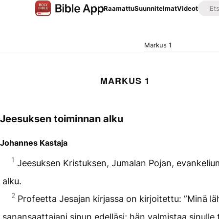
Raamattu
Suunnitelmat
Videot
Markus 1
MARKUS 1
Jeesuksen toiminnan alku
Johannes Kastaja
1
Jeesuksen Kristuksen, Jumalan Pojan, evankeliu
alku.
2
Profeetta Jesajan kirjassa on kirjoitettu: ”Minä l
sanansaattajani sinun edelläsi; hän valmistaa sinulle 