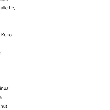
lle tie,
Koko
e
minua
a
anut