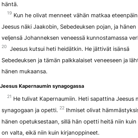
häntä.
19
Kun he olivat menneet vähän matkaa eteenpäin
Jeesus näki Jaakobin, Sebedeuksen pojan, ja hänen
veljensä Johanneksen veneessä kunnostamassa ver
20
Jeesus kutsui heti heidätkin. He jättivät isänsä
Sebedeuksen ja tämän palkkalaiset veneeseen ja läh
hänen mukaansa.
Jeesus Kapernaumin synagogassa
21
He tulivat Kapernaumiin. Heti sapattina Jeesus 
22
synagogaan ja opetti.
Ihmiset olivat hämmästyksi
hänen opetuksestaan, sillä hän opetti heitä niin kuin s
on valta, eikä niin kuin kirjanoppineet.