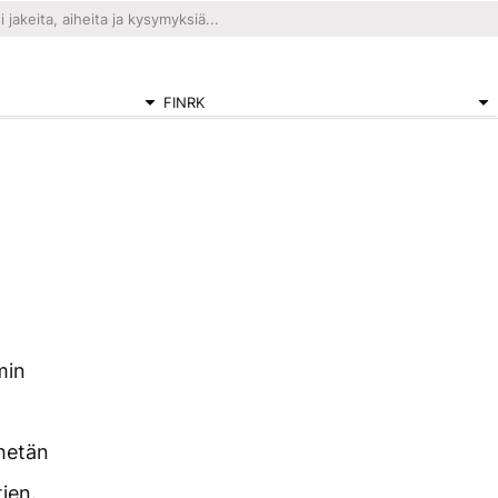
FINRK
min
ähetän
tien.