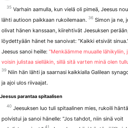
35
Varhain aamulla, kun vielä oli pimeä, Jeesus nous
36
lähti autioon paikkaan rukoilemaan.
Simon ja ne, 
olivat hänen kanssaan, kiirehtivät Jeesuksen perään
löydettyään hänet he sanoivat: ”Kaikki etsivät sinua
Jeesus sanoi heille:
”Menkäämme muualle lähikyliin, j
voisin julistaa sielläkin, sillä sitä varten minä olen tullu
39
Niin hän lähti ja saarnasi kaikkialla Galilean synag
ja ajoi ulos riivaajat.
Jeesus parantaa spitaalisen
40
Jeesuksen luo tuli spitaalinen mies, rukoili häntä
polvistui ja sanoi hänelle: ”Jos tahdot, niin sinä voit
41