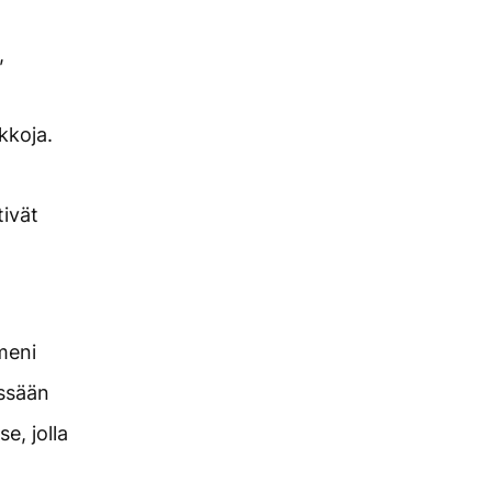
,
kkoja.
tivät
meni
ssään
e, jolla