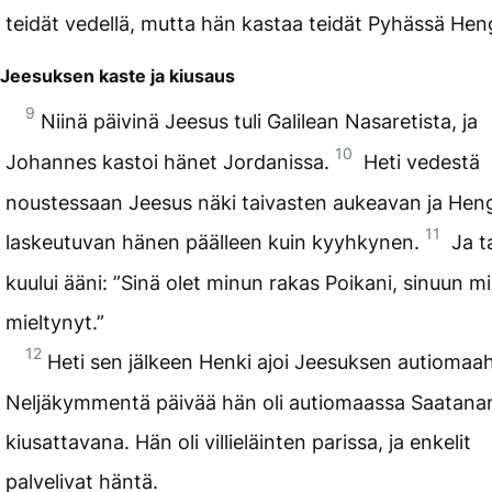
teidät vedellä, mutta hän kastaa teidät Pyhässä Hen
Jeesuksen kaste ja kiusaus
9
Niinä päivinä Jeesus tuli Galilean Nasaretista, ja
10
Johannes kastoi hänet Jordanissa.
Heti vedestä
noustessaan Jeesus näki taivasten aukeavan ja Hen
11
laskeutuvan hänen päälleen kuin kyyhkynen.
Ja t
kuului ääni: ”Sinä olet minun rakas Poikani, sinuun m
mieltynyt.”
12
Heti sen jälkeen Henki ajoi Jeesuksen autiomaa
Neljäkymmentä päivää hän oli autiomaassa Saatana
kiusattavana. Hän oli villieläinten parissa, ja enkelit
palvelivat häntä.