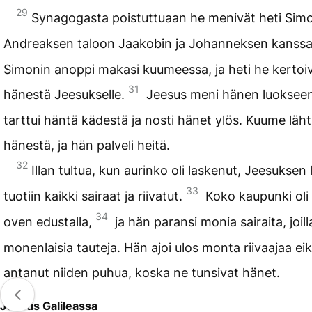
29
Synagogasta poistuttuaan he menivät heti Simo
Andreaksen taloon Jaakobin ja Johanneksen kanss
Simonin anoppi makasi kuumeessa, ja heti he kertoi
31
hänestä Jeesukselle.
Jeesus meni hänen luokseen
tarttui häntä kädestä ja nosti hänet ylös. Kuume läht
hänestä, ja hän palveli heitä.
32
Illan tultua, kun aurinko oli laskenut, Jeesuksen 
33
tuotiin kaikki sairaat ja riivatut.
Koko kaupunki oli 
34
oven edustalla,
ja hän paransi monia sairaita, joilla
monenlaisia tauteja. Hän ajoi ulos monta riivaajaa ei
antanut niiden puhua, koska ne tunsivat hänet.
Jeesus Galileassa