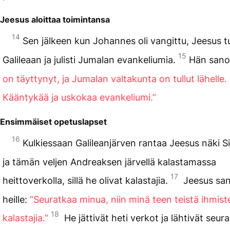
Jeesus aloittaa toimintansa
14
Sen jälkeen kun Johannes oli vangittu, Jeesus tu
15
Galileaan ja julisti Jumalan evankeliumia.
Hän sano
on täyttynyt, ja Jumalan valtakunta on tullut lähelle.
Kääntykää ja uskokaa evankeliumi.”
Ensimmäiset opetuslapset
16
Kulkiessaan Galileanjärven rantaa Jeesus näki 
ja tämän veljen Andreaksen järvellä kalastamassa
17
heittoverkolla, sillä he olivat kalastajia.
Jeesus san
heille:
”Seuratkaa minua, niin minä teen teistä ihmist
18
kalastajia.”
He jättivät heti verkot ja lähtivät seu