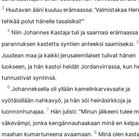
3
Huutavan ääni kuuluu erämaassa: ’Valmistakaa Herra
tehkää polut hänelle tasaisiksi!’”
4
Niin Johannes Kastaja tuli ja saarnasi erämaassa
5
parannuksen kastetta syntien anteeksi saamiseksi.
Juudean maa ja kaikki jerusalemilaiset tulivat hänen
luokseen, ja hän kastoi heidät Jordanvirrassa, kun h
tunnustivat syntinsä.
6
Johanneksella oli yllään kamelinkarvavaate ja
vyötäisillään nahkavyö, ja hän söi heinäsirkkoja ja
7
luonnonhunajaa.
Hän julisti: ”Minun jälkeeni tulee 
väkevämpi, jonka kengännauhaakaan minä en kelpa
8
maahan kumartuneena avaamaan.
Minä olen kast