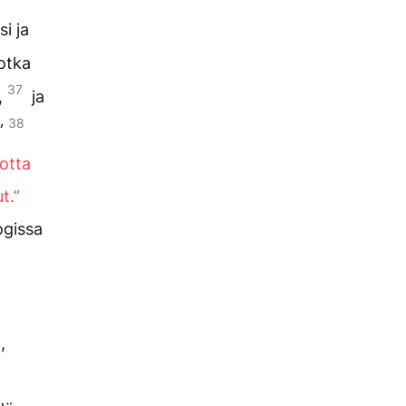
i ja
jotka
37
,
ja
38
.”
otta
t.”
ogissa
,