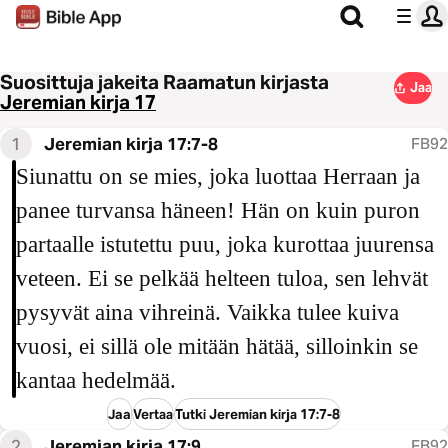
Suosittuja jakeita Raamatun kirjasta
Jaa
Jeremian kirja 17
1
Jeremian kirja 17:7-8
FB92
Siunattu on se mies, joka luottaa Herraan ja
panee turvansa häneen! Hän on kuin puron
partaalle istutettu puu, joka kurottaa juurensa
veteen. Ei se pelkää helteen tuloa, sen lehvät
pysyvät aina vihreinä. Vaikka tulee kuiva
vuosi, ei sillä ole mitään hätää, silloinkin se
kantaa hedelmää.
Jaa
Vertaa
Tutki Jeremian kirja 17:7-8
2
Jeremian kirja 17:9
FB92