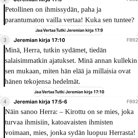
Petollinen on ihmissydän, paha ja
parantumaton vailla vertaa! Kuka sen tuntee?
Jaa
Vertaa
Tutki Jeremian kirja 17:9
3
Jeremian kirja 17:10
FB92
Minä, Herra, tutkin sydämet, tiedän
salaisimmatkin ajatukset. Minä annan kullekin
sen mukaan, miten hän elää ja millaisia ovat
hänen tekojensa hedelmät.
Jaa
Vertaa
Tutki Jeremian kirja 17:10
4
Jeremian kirja 17:5-6
FB92
Näin sanoo Herra: – Kirottu on se mies, joka
turvaa ihmisiin, katoavaisten ihmisten
voimaan, mies, jonka sydän luopuu Herrasta!