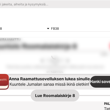
 8
FB38
NIRAAMATTU
untele
Roomalaiskirje 8
0:00
Tämä luku puuttuu valitusta käännöksestä. Valitse jokin muu luku tai
eri käännös.
Anna Raamattusovelluksen lukea sinulle
Hanki sove
Kuuntele Jumalan sanaa missä ikinä oletkin!
Lue
Roomalaiskirje 8
PA
Tie