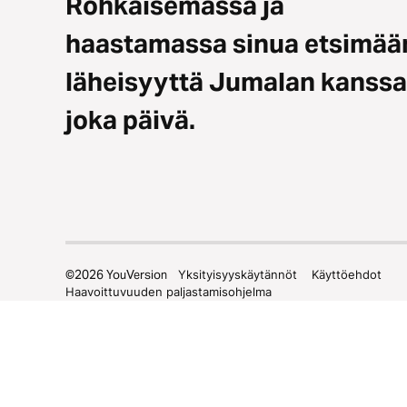
Rohkaisemassa ja
haastamassa sinua etsimää
läheisyyttä Jumalan kanssa
joka päivä.
©
2026
YouVersion
Yksityisyyskäytännöt
Käyttöehdot
Haavoittuvuuden paljastamisohjelma