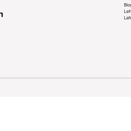
Blo
Leh
n
Lah