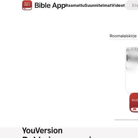
Raamattu
Suunnitelmat
Videot
Roomalaiskirje
ÄÄ
Ku
0:00