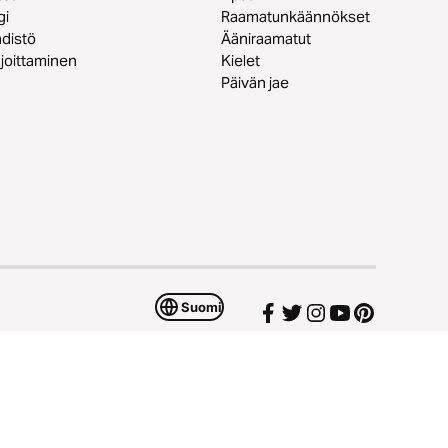
gi
Raamatunkäännökset
distö
Ääniraamatut
joittaminen
Kielet
Päivän jae
Suomi