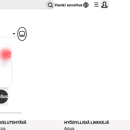
Hanki sovellus
Jaa
1x
llus
LVELUTEHTÄVÄ
HYÖDYLLISIÄ LINKKEJÄ
toa
Apua