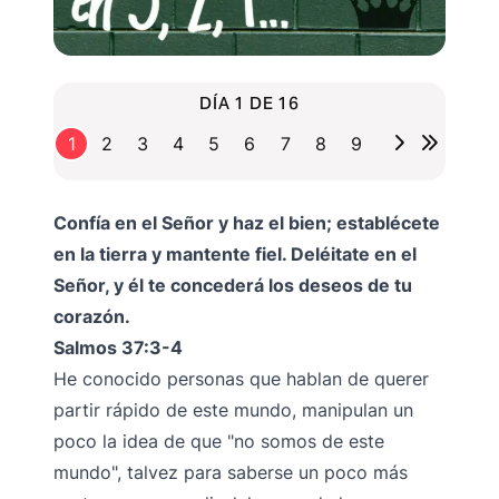
DÍA 1 DE 16
1
2
3
4
5
6
7
8
9
Confía en el Señor y haz el bien; establécete
en la tierra y mantente fiel. Deléitate en el
Señor, y él te concederá los deseos de tu
corazón.
Salmos 37:3-4
He conocido personas que hablan de querer
partir rápido de este mundo, manipulan un
poco la idea de que "no somos de este
mundo", talvez para saberse un poco más