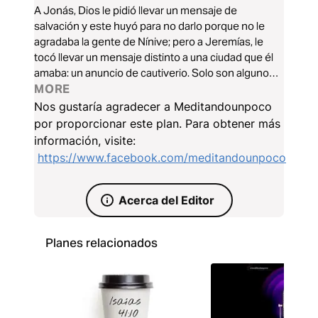
A Jonás, Dios le pidió llevar un mensaje de
salvación y este huyó para no darlo porque no le
agradaba la gente de Nínive; pero a Jeremías, le
tocó llevar un mensaje distinto a una ciudad que él
amaba: un anuncio de cautiverio. Solo son algunos
versos que me mostraron la mano de Dios en
MORE
momentos “sin sentido” para mi, pero aprendí, que
Nos gustaría agradecer a Meditandounpoco
los planes de Dios son PERFECTOS.
por proporcionar este plan. Para obtener más
información, visite:
https://www.facebook.com/meditandounpoco
Acerca del Editor
Planes relacionados