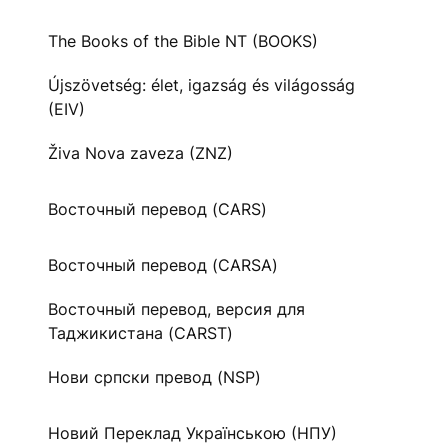
The Books of the Bible NT (BOOKS)
Újszövetség: élet, igazság és világosság
(EIV)
Živa Nova zaveza (ZNZ)
Восточный перевод (CARS)
Восточный перевод (CARSA)
Восточный перевод, версия для
Таджикистана (CARST)
Нови српски превод (NSP)
Новий Переклад Українською (НПУ)