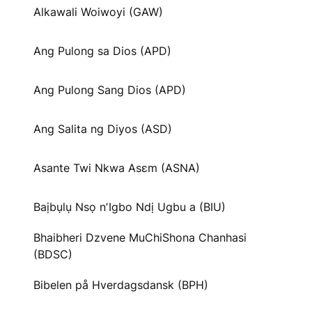
Alkawali Woiwoyi (GAW)
Ang Pulong sa Dios (APD)
Ang Pulong Sang Dios (APD)
Ang Salita ng Diyos (ASD)
Asante Twi Nkwa Asɛm (ASNA)
Baịbụlụ Nsọ nʼIgbo Ndị Ugbu a (BIU)
Bhaibheri Dzvene MuChiShona Chanhasi
(BDSC)
Bibelen på Hverdagsdansk (BPH)