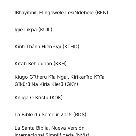
IBhayibhili Elingcwele LesiNdebele (BEN)
Igie Likpa (KUIL)
Kinh Thánh Hiện Đại (KTHD)
Kitab Kehidupan (KKH)
Kiugo Gĩtheru Kĩa Ngai, Kĩrĩkanĩro Kĩrĩa
Gĩkũrũ Na Kĩrĩa Kĩerũ (GKY)
Knjiga O Kristu (KOK)
La Bible du Semeur 2015 (BDS)
La Santa Biblia, Nueva Versión
Internacional Simplificada (NVIs)