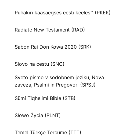
Pühakiri kaasaegses eesti keeles™ (PKEK)
Radiate New Testament (RAD)
Sabon Rai Don Kowa 2020 (SRK)
Slovo na cestu (SNC)
Sveto pismo v sodobnem jeziku, Nova
zaveza, Psalmi in Pregovori (SPSJ)
Sümi Tiqhelimi Bible (STB)
Słowo Życia (PLNT)
Temel Türkçe Tercüme (TTT)