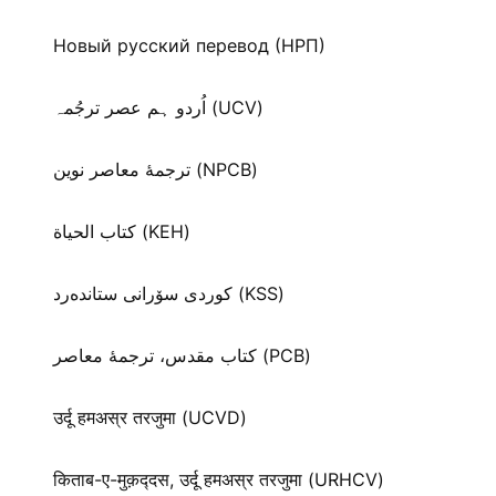
Новый русский перевод (НРП)
اُردو ہم عصر ترجُمہ (UCV)
ترجمۀ معاصر نوین (NPCB)
كتاب الحياة (KEH)
كوردی سۆرانی ستانده‌رد (KSS)
کتاب مقدس، ترجمۀ معاصر (PCB)
उर्दू हमअस्र तरजुमा (UCVD)
किताब-ए-मुक़द्‍दस, उर्दू हमअस्र तरजुमा (URHCV)