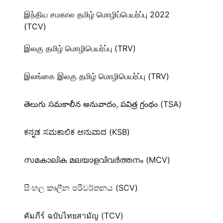
இந்திய சமகால தமிழ் மொழிப்பெயர்ப்பு 2022
(TCV)
இலகு தமிழ் மொழிபெயர்ப்பு (TRV)
இலங்கை இலகு தமிழ் மொழிபெயர்ப்பு (TRV)
తెలుగు సమకాలీన అనువాదం, పవిత్ర గ్రంథం (TSA)
ಕನ್ನಡ ಸಮಕಾಲಿಕ ಅನುವಾದ (KSB)
സമകാലിക മലയാളവിവർത്തനം (MCV)
සිංහල කාලීන පරිවර්තනය (SCV)
คัมภีร์ ฉบับไทยสามัญ (TCV)