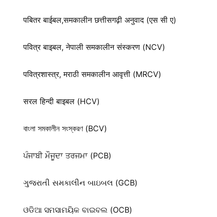
पबितर बाईबल,समकालीन छत्तीसगढ़ी अनुवाद (एस सी ए)
पवित्र बाइबल, नेपाली समकालीन संस्करण (NCV)
पवित्रशास्त्र, मराठी समकालीन आवृत्ती (MRCV)
सरल हिन्दी बाइबल (HCV)
বাংলা সমকালীন সংস্করণ (BCV)
ਪੰਜਾਬੀ ਮੌਜੂਦਾ ਤਰਜਮਾ (PCB)
ગુજરાતી સમકાલીન બાઇબલ (GCB)
ଓଡିଆ ସମସାମୟିକ ବାଇବଲ (OCB)