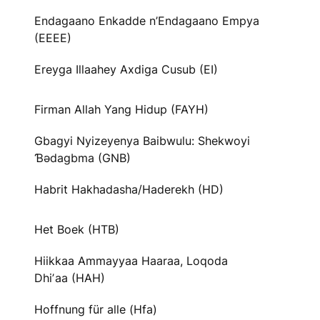
Endagaano Enkadde n’Endagaano Empya
(EEEE)
Ereyga Illaahey Axdiga Cusub (EI)
Firman Allah Yang Hidup (FAYH)
Gbagyi Nyizeyenya Baibwulu: Shekwoyi
Ɓədagbma (GNB)
Habrit Hakhadasha/Haderekh (HD)
Het Boek (HTB)
Hiikkaa Ammayyaa Haaraa, Loqoda
Dhiʼaa (HAH)
Hoffnung für alle (Hfa)