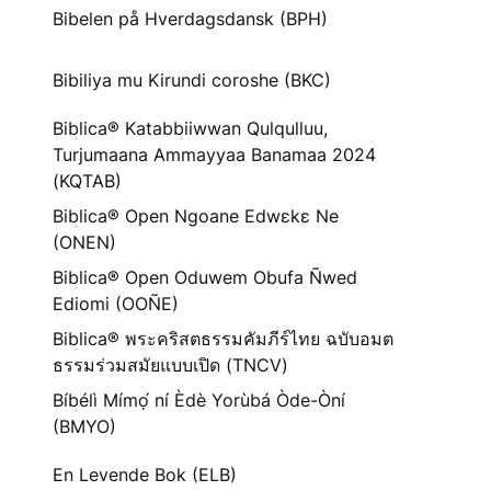
Bibelen på Hverdagsdansk (BPH)
Bibiliya mu Kirundi coroshe (BKC)
Biblica® Katabbiiwwan Qulqulluu,
Turjumaana Ammayyaa Banamaa 2024
(KQTAB)
Biblica® Open Ngoane Edwɛkɛ Ne
(ONEN)
Biblica® Open Oduwem Obufa Ñwed
Ediomi (OOÑE)
Biblica® พระคริสตธรรมคัมภีร์ไทย ฉบับอมต
ธรรมร่วมสมัยแบบเปิด (TNCV)
Bíbélì Mímọ́ ní Èdè Yorùbá Òde-Òní
(BMYO)
En Levende Bok (ELB)