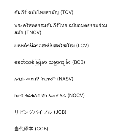
คัมภีร์ ฉบับไทยสามัญ (TCV)
พระคริสตธรรมคัมภีร์ไทย ฉบับอมตธรรมร่วม
สมัย (TNCV)
ພຣະຄຳພີລາວສະບັບສະໄໝໃໝ່ (LCV)
ခေတ်သစ်​မြန်မာ သမ္မာကျမ်း (BCB)
አዲሱ መደበኛ ትርጒም (NASV)
ክታበ ቁልቁሉ፣ ሂካ አመያ ሃራ (NOCV)
リビングバイブル (JCB)
当代译本 (CCB)