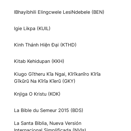
IBhayibhili Elingcwele LesiNdebele (BEN)
Igie Likpa (KUIL)
Kinh Thánh Hiện Đại (KTHD)
Kitab Kehidupan (KKH)
Kiugo Gĩtheru Kĩa Ngai, Kĩrĩkanĩro Kĩrĩa
Gĩkũrũ Na Kĩrĩa Kĩerũ (GKY)
Knjiga O Kristu (KOK)
La Bible du Semeur 2015 (BDS)
La Santa Biblia, Nueva Versión
Internacional Simplificada (NVIs)