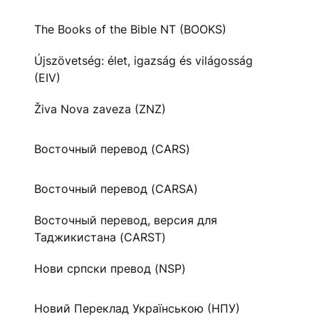
The Books of the Bible NT (BOOKS)
Újszövetség: élet, igazság és világosság
(EIV)
Živa Nova zaveza (ZNZ)
Восточный перевод (CARS)
Восточный перевод (CARSA)
Восточный перевод, версия для
Таджикистана (CARST)
Нови српски превод (NSP)
Новий Переклад Українською (НПУ)