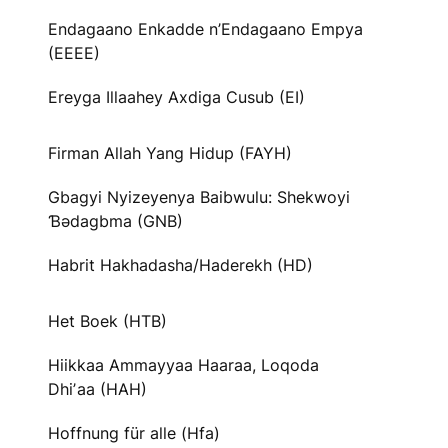
Endagaano Enkadde n’Endagaano Empya
(EEEE)
Ereyga Illaahey Axdiga Cusub (EI)
Firman Allah Yang Hidup (FAYH)
Gbagyi Nyizeyenya Baibwulu: Shekwoyi
Ɓədagbma (GNB)
Habrit Hakhadasha/Haderekh (HD)
Het Boek (HTB)
Hiikkaa Ammayyaa Haaraa, Loqoda
Dhiʼaa (HAH)
Hoffnung für alle (Hfa)