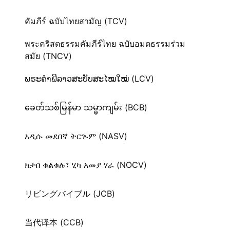
คัมภีร์ ฉบับไทยสามัญ (TCV)
พระคริสตธรรมคัมภีร์ไทย ฉบับอมตธรรมร่วม
สมัย (TNCV)
ພຣະຄຳພີລາວສະບັບສະໄໝໃໝ່ (LCV)
ခေတ်သစ်​မြန်မာ သမ္မာကျမ်း (BCB)
አዲሱ መደበኛ ትርጒም (NASV)
ክታበ ቁልቁሉ፣ ሂካ አመያ ሃራ (NOCV)
リビングバイブル (JCB)
当代译本 (CCB)