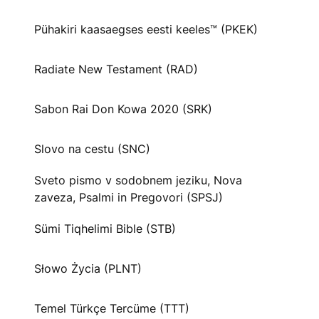
Pühakiri kaasaegses eesti keeles™ (PKEK)
Radiate New Testament (RAD)
Sabon Rai Don Kowa 2020 (SRK)
Slovo na cestu (SNC)
Sveto pismo v sodobnem jeziku, Nova
zaveza, Psalmi in Pregovori (SPSJ)
Sümi Tiqhelimi Bible (STB)
Słowo Życia (PLNT)
Temel Türkçe Tercüme (TTT)