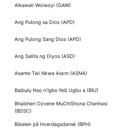
Alkawali Woiwoyi (GAW)
Ang Pulong sa Dios (APD)
Ang Pulong Sang Dios (APD)
Ang Salita ng Diyos (ASD)
Asante Twi Nkwa Asɛm (ASNA)
Baịbụlụ Nsọ nʼIgbo Ndị Ugbu a (BIU)
Bhaibheri Dzvene MuChiShona Chanhasi
(BDSC)
Bibelen på Hverdagsdansk (BPH)