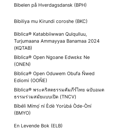
Bibelen på Hverdagsdansk (BPH)
Bibiliya mu Kirundi coroshe (BKC)
Biblica® Katabbiiwwan Qulqulluu,
Turjumaana Ammayyaa Banamaa 2024
(KQTAB)
Biblica® Open Ngoane Edwɛkɛ Ne
(ONEN)
Biblica® Open Oduwem Obufa Ñwed
Ediomi (OOÑE)
Biblica® พระคริสตธรรมคัมภีร์ไทย ฉบับอมต
ธรรมร่วมสมัยแบบเปิด (TNCV)
Bíbélì Mímọ́ ní Èdè Yorùbá Òde-Òní
(BMYO)
En Levende Bok (ELB)