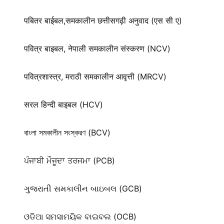
पबितर बाईबल,समकालीन छत्तीसगढ़ी अनुवाद (एस सी ए)
पवित्र बाइबल, नेपाली समकालीन संस्करण (NCV)
पवित्रशास्त्र, मराठी समकालीन आवृत्ती (MRCV)
सरल हिन्दी बाइबल (HCV)
বাংলা সমকালীন সংস্করণ (BCV)
ਪੰਜਾਬੀ ਮੌਜੂਦਾ ਤਰਜਮਾ (PCB)
ગુજરાતી સમકાલીન બાઇબલ (GCB)
ଓଡିଆ ସମସାମୟିକ ବାଇବଲ (OCB)