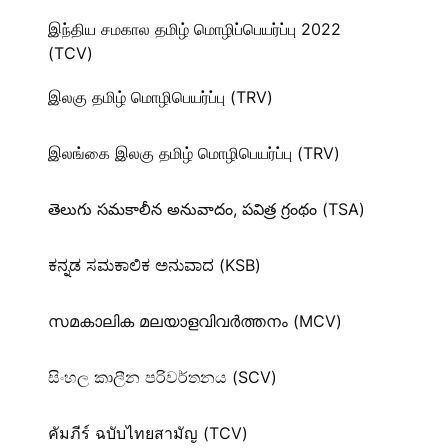
இந்திய சமகால தமிழ் மொழிப்பெயர்ப்பு 2022
(TCV)
இலகு தமிழ் மொழிபெயர்ப்பு (TRV)
இலங்கை இலகு தமிழ் மொழிபெயர்ப்பு (TRV)
తెలుగు సమకాలీన అనువాదం, పవిత్ర గ్రంథం (TSA)
ಕನ್ನಡ ಸಮಕಾಲಿಕ ಅನುವಾದ (KSB)
സമകാലിക മലയാളവിവർത്തനം (MCV)
සිංහල කාලීන පරිවර්තනය (SCV)
คัมภีร์ ฉบับไทยสามัญ (TCV)