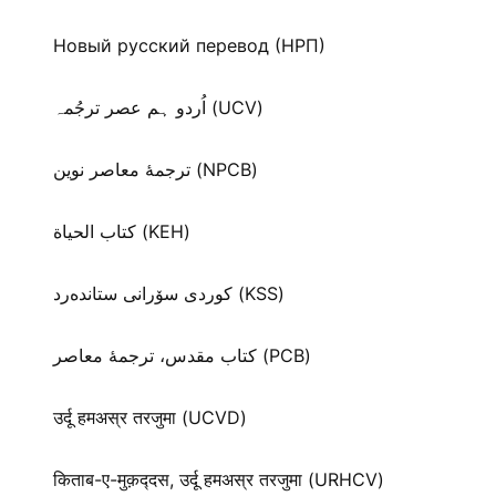
Новый русский перевод (НРП)
اُردو ہم عصر ترجُمہ (UCV)
ترجمۀ معاصر نوین (NPCB)
كتاب الحياة (KEH)
كوردی سۆرانی ستانده‌رد (KSS)
کتاب مقدس، ترجمۀ معاصر (PCB)
उर्दू हमअस्र तरजुमा (UCVD)
किताब-ए-मुक़द्‍दस, उर्दू हमअस्र तरजुमा (URHCV)