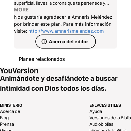
superficial, lleves la corona que te pertenece y
disfrutes de los beneficios que te corresponden.
MORE
Nos gustaría agradecer a Amneris Meléndez
por brindar este plan. Para más información
visite:
http://www.amnerismelendez.com
Acerca del editor
Planes relacionados
Animándote y desafiándote a buscar
intimidad con Dios todos los días.
MINISTERIO
ENLACES ÚTILES
Acerca de
Ayuda
Blog
Versiones de la Biblia
Prensa
Audiobiblias
Giving
Idiomas de la Biblia