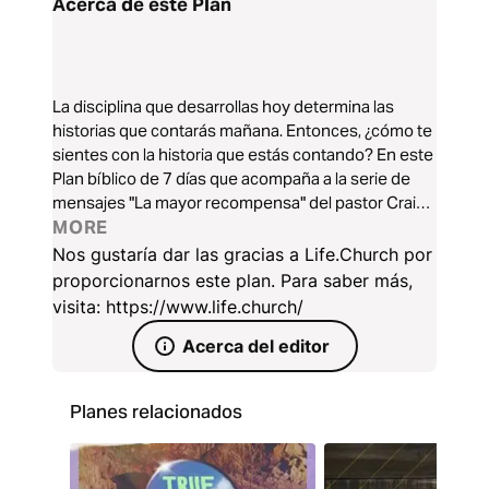
Acerca de este Plan
La disciplina que desarrollas hoy determina las
historias que contarás mañana. Entonces, ¿cómo te
sientes con la historia que estás contando? En este
Plan bíblico de 7 días que acompaña a la serie de
mensajes "La mayor recompensa" del pastor Craig
Groeschel, descubriremos qué es la disciplina, por
MORE
qué es importante y cómo incorporarla en nuestra
Nos gustaría dar las gracias a Life.Church por
vida física, mental y espiritual.
proporcionarnos este plan. Para saber más,
visita: https://www.life.church/
Acerca del editor
Planes relacionados