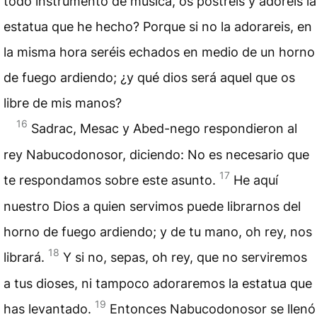
todo instrumento de música, os postréis y adoréis la
estatua que he hecho? Porque si no la adorareis, en
la misma hora seréis echados en medio de un horno
de fuego ardiendo; ¿y qué dios será aquel que os
libre de mis manos?
16
Sadrac, Mesac y Abed-nego respondieron al
rey Nabucodonosor, diciendo: No es necesario que
17
te respondamos sobre este asunto.
He aquí
nuestro Dios a quien servimos puede librarnos del
horno de fuego ardiendo; y de tu mano, oh rey, nos
18
librará.
Y si no, sepas, oh rey, que no serviremos
a tus dioses, ni tampoco adoraremos la estatua que
19
has levantado.
Entonces Nabucodonosor se llenó