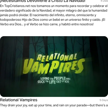
¡Necesitamos Devolverle a Cristo La Navidad!
4 Dias
En TopCristianos.net nos tomamos un momento para recordar y celebrar el
verdadero significado de la Navidad, el mayor milagro del que la humanidad
jamás podrá olvidar. El nacimiento del infinito, eterno, omnisciente y
todopoderoso Hijo de Dios como un bebé en un universo finito y caído. ¡El
Verbo era Dios... y el Verbo se hizo carne, y habitó entre nosotros!
Relational Vampires
5 Days
They drain your joy, eat up your time, and rain on your parade—but there’s a