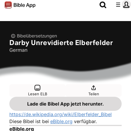
Bibelübersetzungen
Darby Unrevidierte Elberfelder
German
Lesen ELB
Teilen
Lade die Bibel App jetzt herunter.
https://de.wikipedia.org/wiki/Elberfelder_Bibel
Diese Bibel ist bei
eBible.org
verfügbar.
eBible.org