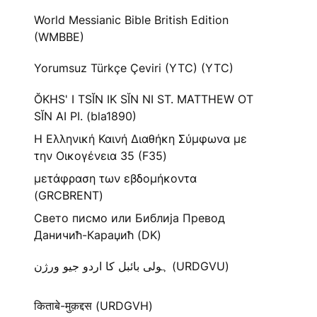
World Messianic Bible British Edition
(WMBBE)
Yorumsuz Türkçe Çeviri (YTC) (YTC)
ŎKHS' I TSĬN IK SĬN NI ST. MATTHEW OT
SĬN AI PI. (bla1890)
Η Ελληνική Καινή Διαθήκη Σύμφωνα με
την Οικογένεια 35 (F35)
μετάφραση των εβδομήκοντα
(GRCBRENT)
Свето писмо или Библија Превод
Даничић-Караџић (DK)
ہولی بائبل کا اردو جیو ورژن (URDGVU)
किताबे-मुक़द्दस (URDGVH)