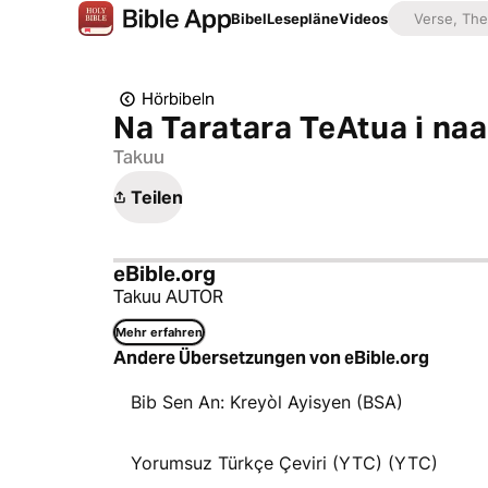
Bibel
Lesepläne
Videos
Hörbibeln
Na Taratara TeAtua i naa
Takuu
Teilen
eBible.org
Takuu AUTOR
Mehr erfahren
Andere Übersetzungen von eBible.org
Bib Sen An: Kreyòl Ayisyen (BSA)
Yorumsuz Türkçe Çeviri (YTC) (YTC)