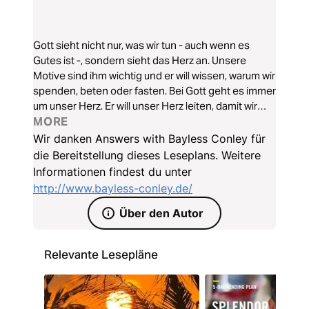
Gott sieht nicht nur, was wir tun - auch wenn es
Gutes ist -, sondern sieht das Herz an. Unsere
Motive sind ihm wichtig und er will wissen, warum wir
spenden, beten oder fasten. Bei Gott geht es immer
um unser Herz. Er will unser Herz leiten, damit wir
große Dinge für ihn bewirken können!
MORE
Wir danken Answers with Bayless Conley für
die Bereitstellung dieses Leseplans. Weitere
Informationen findest du unter
http://www.bayless-conley.de/
Über den Autor
Relevante Lesepläne