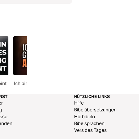
int
Ich bin Gottes „Amen“
Den Willen Gottes ver
ENST
NÜTZLICHE LINKS
er
Hilfe
g
Bibelübersetzungen
esse
Hörbibeln
enden
Bibelsprachen
Vers des Tages