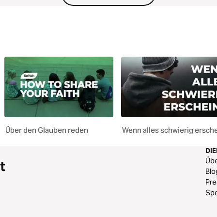
Über den Glauben reden
Wenn alles schwierig ersche
DI
Üb
t
Blo
Pr
Sp