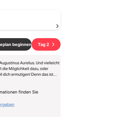
eplan beginnen
Tag
2
ugustinus Aurelius. Und vielleicht
ft die Möglichkeit dazu, oder
l dich ermutigen! Denn das ist
hrheit weiterzugeben, die anderen
rmationen finden Sie
ergeben