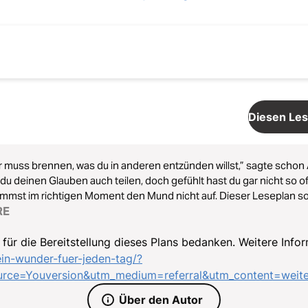
Diesen Les
ir muss brennen, was du in anderen entzünden willst,” sagte schon A
t du deinen Glauben auch teilen, doch gefühlt hast du gar nicht so o
mst im richtigen Moment den Mund nicht auf. Dieser Leseplan sol
 Zeit, du bist am richtigen Platz und ja, dich braucht es, um die Wa
RE
n wird!
für die Bereitstellung dieses Plans bedanken. Weitere Info
/ein-wunder-fuer-jeden-tag/?
ce=Youversion&utm_medium=referral&utm_content=weit
Über den Autor