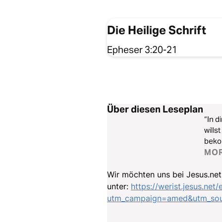
Die Heilige Schrift
Epheser 3:20-21
Über diesen Leseplan
“In d
wills
bekom
deine
MO
helfe
Wir möchten uns bei Jesus.net 
unter:
https://werist.jesus.net
utm_campaign=amed&utm_sour