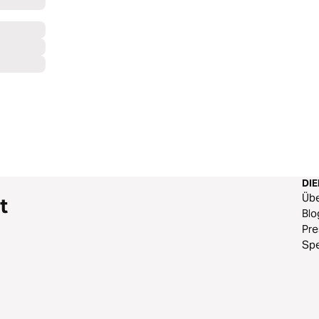
DI
Üb
t
Blo
Pr
Sp