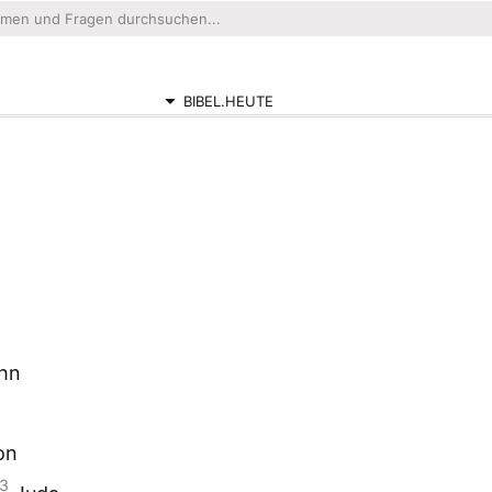
BIBEL.HEUTE
ohn
on
3