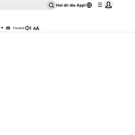
Hol dir die App!
Parallel