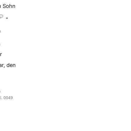
n Sohn
"
f
m
r
ar, den
n
l. 0049