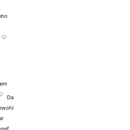
ehn
dem
Da
obwohl
ar
osef,