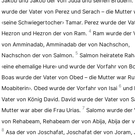
Jakob und Jakob der von Juda und seinen Brüdern.
wurde der Vater von Perez und Serach – die Mutter
‹seine Schwiegertocher› Tamar. Perez wurde der Va
4
Hezron und Hezron der von Ram.
Ram wurde der 
von Amminadab, Amminadab der von Nachschon,
5
Nachschon der von Salmon.
Salmon heiratete Ra
‹eine ehemalige Hure› und wurde der Vorfahr von B
Boas wurde der Vater von Obed – die Mutter war Rut
6
Moabiterin›. Obed wurde der Vorfahr von Isai
und 
Vater von König David. David wurde der Vater von 
7
Mutter war aber die Frau Urias.
Salomo wurde der 
von Rehabeam, Rehabeam der von Abija, Abija der v
8
Asa der von Joschafat, Joschafat der von Joram,