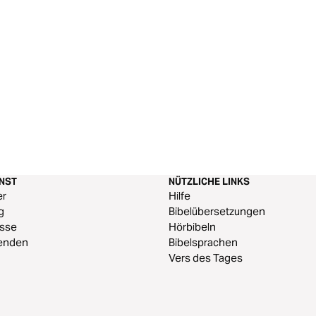
ENST
NÜTZLICHE LINKS
er
Hilfe
g
Bibelübersetzungen
esse
Hörbibeln
enden
Bibelsprachen
Vers des Tages