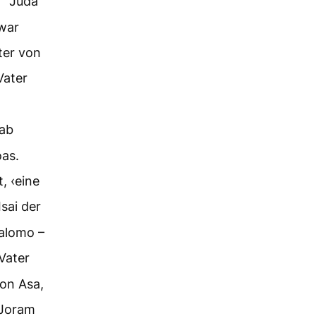
Juda
 war
ter von
Vater
hab
oas.
, ‹eine
Isai der
Salomo –
Vater
on Asa,
 Joram