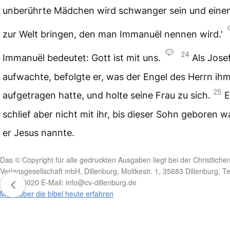
unberührte Mädchen wird schwanger sein und eine
zur Welt bringen, den man Immanuël nennen wird.'
24
Immanuël bedeutet: Gott ist mit uns.
Als Jose
aufwachte, befolgte er, was der Engel des Herrn ih
25
aufgetragen hatte, und holte seine Frau zu sich.
E
schlief aber nicht mit ihr, bis dieser Sohn geboren w
er Jesus nannte.
Das © Copyright für alle gedruckten Ausgaben liegt bei der Christliche
Verlagsgesellschaft mbH, Dillenburg, Moltkestr. 1, 35683 Dillenburg, Te
2771 83020 E-Mail: info@cv-dillenburg.de
Mehr über die bibel heute erfahren