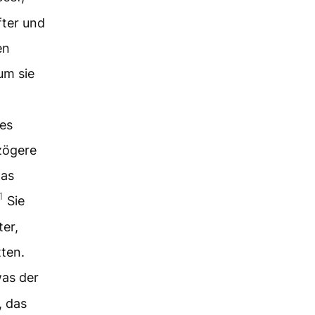
fter und
en
um sie
es
 zögere
das
1
Sie
ter,
tten.
was der
, das