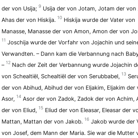
9
der von Usija;
Usija der von Jotam, Jotam der von
10
Ahas der von Hiskija.
Hiskija wurde der Vater von
Manasse, Manasse der von Amon, Amon der von Jos
11
Joschija wurde der Vorfahr von Jojachin und sein
Verwandten. – Dann kam die Verbannung nach Baby
12
–
Nach der Zeit der Verbannung wurde Jojachin d
13
von Schealtiël, Schealtiël der von Serubbabel,
Ser
der von Abihud, Abihud der von Eljakim, Eljakim der
14
Asor,
Asor der von Zadok, Zadok der von Achim,
15
der von Eliud,
Eliud der von Eleasar, Eleasar der v
16
Mattan, Mattan der von Jakob.
Jakob wurde der 
von Josef, dem Mann der Maria. Sie war die Mutter 