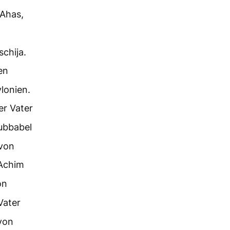
 Ahas,
chija.
en
lonien.
er Vater
ubbabel
 von
 Achim
on
Vater
von