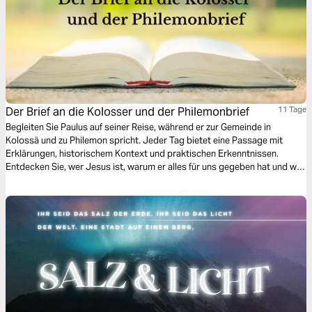
Der Brief an die Kolosser und der Philemonbrief
11 Tage
Begleiten Sie Paulus auf seiner Reise, während er zur Gemeinde in
Kolossä und zu Philemon spricht. Jeder Tag bietet eine Passage mit
Erklärungen, historischem Kontext und praktischen Erkenntnissen.
Entdecken Sie, wer Jesus ist, warum er alles für uns gegeben hat und wie
wir als Christen in der Welt leben können. Entdecken Sie Schritt für
Schritt die Fülle, die in Christus liegt, und lernen Sie, Ihr Leben durch seine
Kraft zu gestalten. **HINWEIS:** Dieser Inhalt enthält sensible Themen, die
manche Leser als schwierig empfinden könnten: [Missbrauch und
Ausbeutung]. Bitte seien Sie beim Lesen vorsichtig.