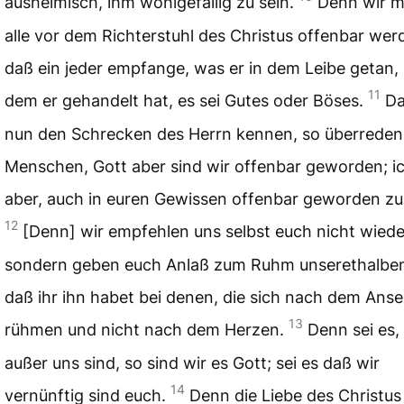
ausheimisch, ihm wohlgefällig zu sein.
Denn wir 
alle vor dem Richterstuhl des Christus offenbar wer
daß ein jeder empfange, was er in dem Leibe getan,
11
dem er gehandelt hat, es sei Gutes oder Böses.
Da
nun den Schrecken des Herrn kennen, so überreden 
Menschen, Gott aber sind wir offenbar geworden; i
aber, auch in euren Gewissen offenbar geworden zu 
12
[Denn] wir empfehlen uns selbst euch nicht wied
sondern geben euch Anlaß zum Ruhm unserethalben
daß ihr ihn habet bei denen, die sich nach dem Ans
13
rühmen und nicht nach dem Herzen.
Denn sei es,
außer uns sind, so sind wir es Gott; sei es daß wir
14
vernünftig sind euch.
Denn die Liebe des Christus