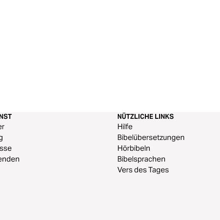
ENST
NÜTZLICHE LINKS
er
Hilfe
g
Bibelübersetzungen
esse
Hörbibeln
enden
Bibelsprachen
Vers des Tages