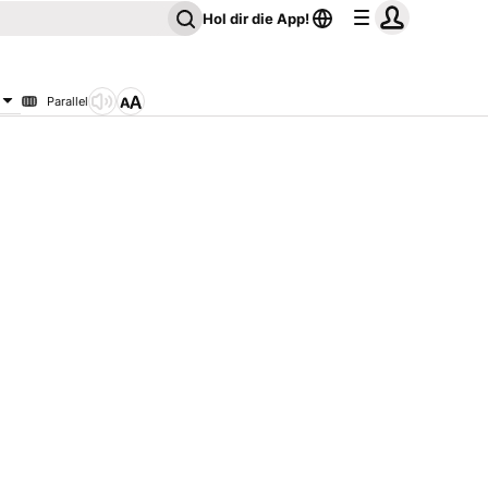
Hol dir die App!
Parallel