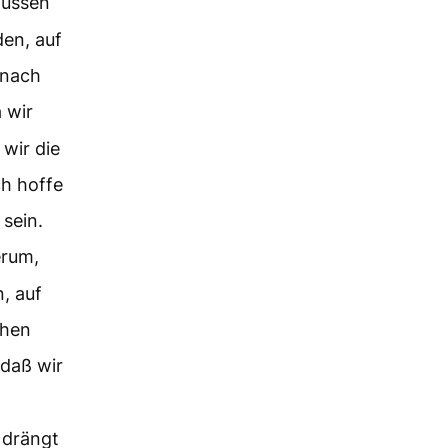
müssen
den, auf
 nach
 wir
wir die
ch hoffe
sein.
erum,
, auf
ehen
 daß wir
 drängt