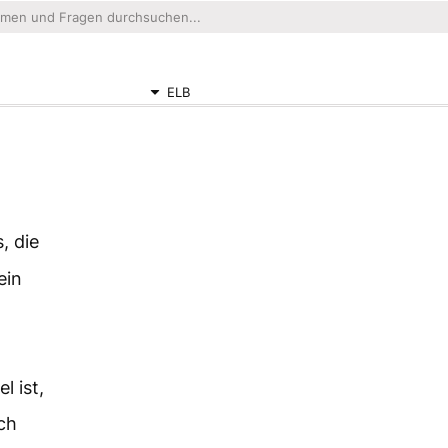
ELB
, die
ein
 ist,
ch