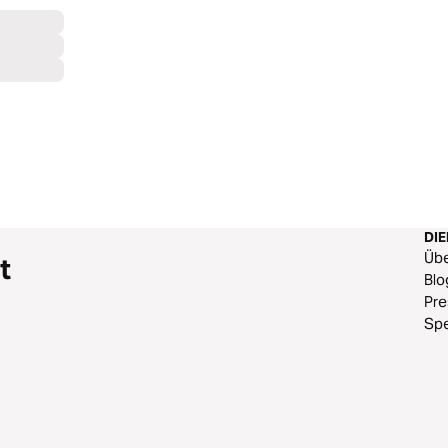
DI
Üb
t
Blo
Pr
Sp