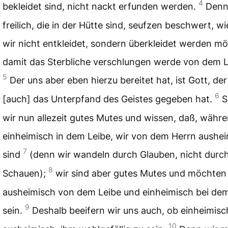
4
bekleidet sind, nicht nackt erfunden werden.
Denn
freilich, die in der Hütte sind, seufzen beschwert, w
wir nicht entkleidet, sondern überkleidet werden m
damit das Sterbliche verschlungen werde von dem 
5
Der uns aber eben hierzu bereitet hat, ist Gott, der
6
[auch] das Unterpfand des Geistes gegeben hat.
S
wir nun allezeit gutes Mutes und wissen, daß, währ
einheimisch in dem Leibe, wir von dem Herrn aushe
7
sind
(denn wir wandeln durch Glauben, nicht durc
8
Schauen);
wir sind aber gutes Mutes und möchten 
ausheimisch von dem Leibe und einheimisch bei de
9
sein.
Deshalb beeifern wir uns auch, ob einheimisc
10