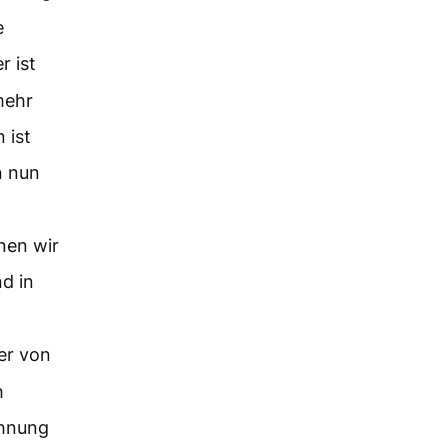
e
r ist
mehr
 ist
n nun
nen wir
d in
er von
h
öhnung