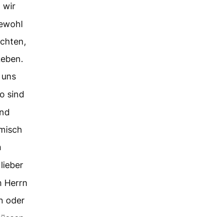
 wir
iewohl
öchten,
Leben.
 uns
o sind
end
imisch
h
lieber
m Herrn
h oder