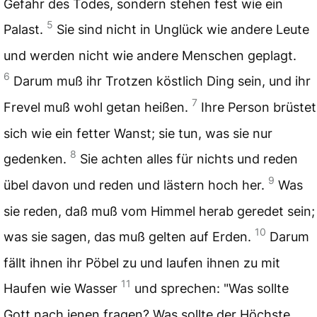
Gefahr des Todes, sondern stehen fest wie ein
5
Palast.
Sie sind nicht in Unglück wie andere Leute
und werden nicht wie andere Menschen geplagt.
6
Darum muß ihr Trotzen köstlich Ding sein, und ihr
7
Frevel muß wohl getan heißen.
Ihre Person brüstet
sich wie ein fetter Wanst; sie tun, was sie nur
8
gedenken.
Sie achten alles für nichts und reden
9
übel davon und reden und lästern hoch her.
Was
sie reden, daß muß vom Himmel herab geredet sein;
10
was sie sagen, das muß gelten auf Erden.
Darum
fällt ihnen ihr Pöbel zu und laufen ihnen zu mit
11
Haufen wie Wasser
und sprechen: "Was sollte
Gott nach jenen fragen? Was sollte der Höchste