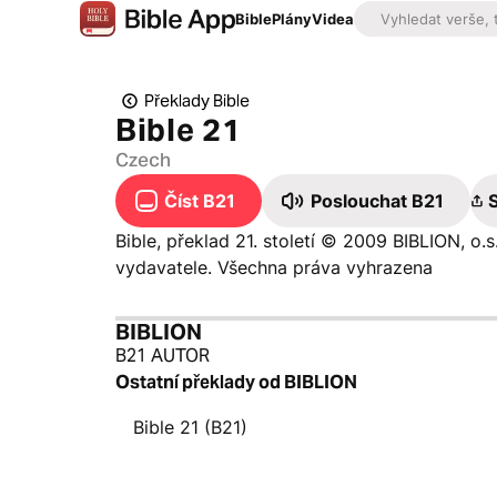
Bible
Plány
Videa
Překlady Bible
Bible 21
Czech
Číst B21
Poslouchat B21
S
Bible, překlad 21. století © 2009 BIBLION, o.
vydavatele. Všechna práva vyhrazena
BIBLION
B21 AUTOR
Ostatní překlady od BIBLION
Bible 21 (B21)