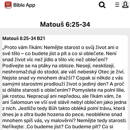
Matouš 6:25-34
Matouš 6:25-34
B21
„Proto vám říkám: Nemějte starost o svůj život ani o
své tělo – co budete jíst a pít a co si oblečete. Není
snad život víc než jídlo a tělo víc než oblečení?
Podívejte se na ptáky na obloze. Nesejí, nesklízejí,
neshromažďují do stodol, ale váš nebeský Otec je živí.
Nejste snad vy mnohem dražší? Copak si někdo z vás
samými starostmi prodlouží život o jediný den? A proč
si děláte starosti s oblečením? Pomyslete na polní lilie,
jak rostou. Nepracují ani nepředou, ale říkám vám, že
ani Šalomoun ve vší své slávě nebyl oblečen jako jedna
z nich. Jestliže tedy Bůh takto obléká polní trávu, která
dnes je a zítra bude hozena do pece, neoblékne snad
mnohem spíš vás, vy malověrní? Nemějte tedy starosti.
Neříkejte: ‚Co budeme jíst? Co budeme pít? Co si