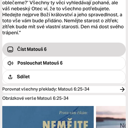
oblečeme?‘ Všechny ty věci vyhledávají pohané, ale
váš nebeský Otec ví, že to všechno potřebujete.
Hledejte nejprve Boží království a jeho spravedlnost, a
toto vše vám bude přidáno. Nemějte starost o zítřek;
zítřek bude mít své vlastní starosti. Den má dost svého
trápení.“
Číst Matouš 6
Poslouchat
Matouš 6
Sdílet
Porovnat všechny překlady
:
Matouš 6:25-34
Obrázkové verše Matouš 6:25-34