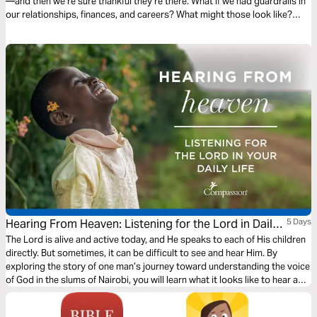
—and then we’re sure thankful they’re there. What if we had guardrails in
our relationships, finances, and careers? What might those look like?
How might they keep us from future regrets? For the next five days, let’s
explore how to set up personal guardrails.
Hearing From Heaven: Listening for the Lord in Daily
5 Days
Life
The Lord is alive and active today, and He speaks to each of His children
directly. But sometimes, it can be difficult to see and hear Him. By
exploring the story of one man’s journey toward understanding the voice
of God in the slums of Nairobi, you will learn what it looks like to hear and
follow Him.