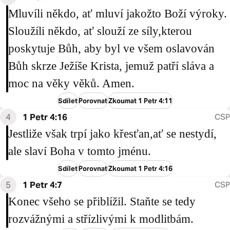
Mluvíli někdo, ať mluví jakožto Boží výroky.
Sloužíli někdo, ať slouží ze síly,kterou
poskytuje Bůh, aby byl ve všem oslavován
Bůh skrze Ježíše Krista, jemuž patří sláva a
moc na věky věků. Amen.
Sdílet
Porovnat
Zkoumat 1 Petr 4:11
4
1 Petr 4:16
CSP
Jestliže však trpí jako křesťan,ať se nestydí,
ale slaví Boha v tomto jménu.
Sdílet
Porovnat
Zkoumat 1 Petr 4:16
5
1 Petr 4:7
CSP
Konec všeho se přiblížil. Staňte se tedy
rozvážnými a střízlivými k modlitbám.