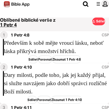
Oblíbené biblické verše z
Sdílet
1 Petr 4
1
1 Petr 4:8
CSP
Především k sobě mějte vroucí lásku, neboť
láska přikrývá množství hříchů.
Sdílet
Porovnat
Zkoumat 1 Petr 4:8
2
1 Petr 4:10
CSP
Dary milosti, podle toho, jak jej každý přijal,
si služte navzájem jako dobří správci rozličné
Boží milosti.
Sdílet
Porovnat
Zkoumat 1 Petr 4:10
3
1 Petr 4:11
CSP