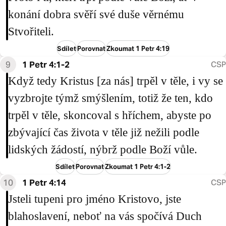
konání dobra svěří své duše věrnému
Stvořiteli.
Sdílet
Porovnat
Zkoumat 1 Petr 4:19
9
1 Petr 4:1-2
CSP
Když tedy Kristus [za nás] trpěl v těle, i vy se
vyzbrojte týmž smýšlením, totiž že ten, kdo
trpěl v těle, skoncoval s hříchem, abyste po
zbývající čas života v těle již nežili podle
lidských žádostí, nýbrž podle Boží vůle.
Sdílet
Porovnat
Zkoumat 1 Petr 4:1-2
10
1 Petr 4:14
CSP
Jsteli tupeni pro jméno Kristovo, jste
blahoslavení, neboť na vás spočívá Duch