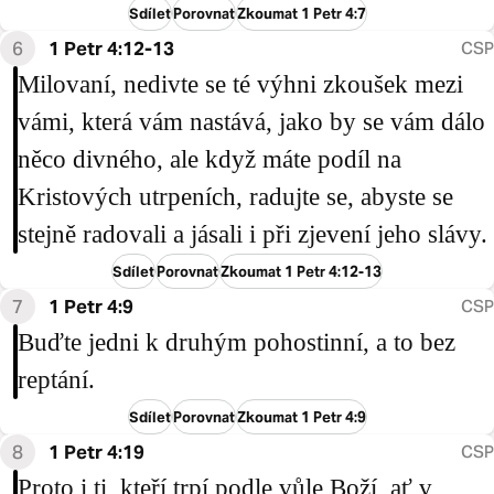
Sdílet
Porovnat
Zkoumat 1 Petr 4:7
6
1 Petr 4:12-13
CSP
Milovaní, nedivte se té výhni zkoušek mezi
vámi, která vám nastává, jako by se vám dálo
něco divného, ale když máte podíl na
Kristových utrpeních, radujte se, abyste se
stejně radovali a jásali i při zjevení jeho slávy.
Sdílet
Porovnat
Zkoumat 1 Petr 4:12-13
7
1 Petr 4:9
CSP
Buďte jedni k druhým pohostinní, a to bez
reptání.
Sdílet
Porovnat
Zkoumat 1 Petr 4:9
8
1 Petr 4:19
CSP
Proto i ti, kteří trpí podle vůle Boží, ať v