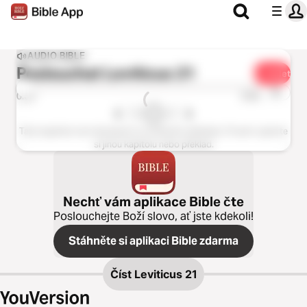
AUDIO BIBLE
Poslouchat
Leviticus 21
Sdílet
1x
0:00
0:00
Tato kapitole není dostupná ve zvoleném překladu. Prosím vyberte
si jinou kapitolu nebo překlad.
Nechť vám aplikace Bible čte
Poslouchejte Boží slovo, ať jste kdekoli!
Stáhněte si aplikaci Bible zdarma
Číst
Leviticus 21