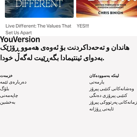
Live Different: The Values That
YES!!!
Set Us Apart
هاندان و تەحەداکردنت بۆ ئەوەی هەموو ڕۆژێک
بەدوای ئینتیمادا بگەڕێیت لەگەڵ خودا.
لینکە بەسوودەکان
خزمەت
یارمەتی
دەربارەی ئێمە
وەشانەکانی کتێبی پیرۆز
بلۆگ
کتێبی پیرۆزی دەنگی
چاپەمەنی
زمانەکانی پەرتووکی پیرۆز
بەخشین
ئایەتی ڕۆژانە