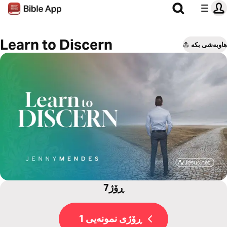
Learn to Discern
هاوبەشی بکە
7ڕۆژ
ڕۆژی نمونەیی 1