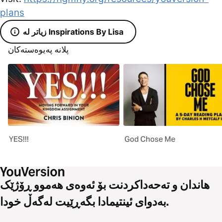
plans
زیاتر لە Inspirations By Lisa
پلانە پەیوەستەکان
YES!!!
God Chose Me
هاندان و تەحەداکردنت بۆ ئەوەی هەموو ڕۆژێک
بەدوای ئینتیمادا بگەڕێیت لەگەڵ خودا.