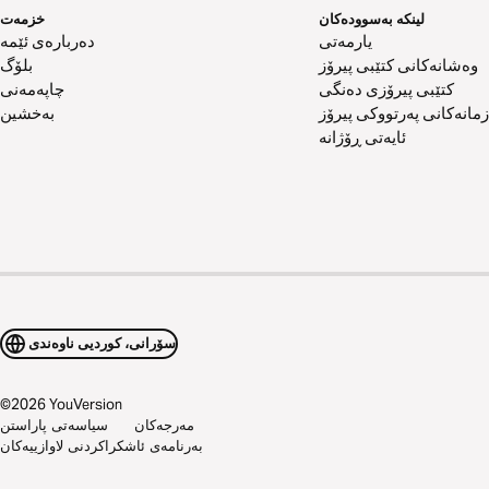
لینکە بەسوودەکان
خزمەت
یارمەتی
دەربارەی ئێمە
وەشانەکانی کتێبی پیرۆز
بلۆگ
کتێبی پیرۆزی دەنگی
چاپەمەنی
زمانەکانی پەرتووکی پیرۆز
بەخشین
ئایەتی ڕۆژانە
سۆرانی، کوردیی ناوەندی
©
2026
YouVersion
مەرجەکان
سیاسەتی پاراستن
بەرنامەی ئاشکراکردنی لاوازییەکان