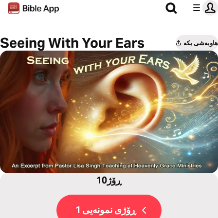
Seeing With Your Ears
هاوبەشی بکە
10ڕۆژ
ڕۆژی نمونەیی 1