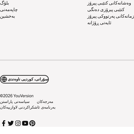
وەشانەکانی کتێبی پیرۆز
بلۆگ
کتێبی پیرۆزی دەنگی
چاپەمەنی
زمانەکانی پەرتووکی پیرۆز
بەخشین
ئایەتی ڕۆژانە
سۆرانی، کوردیی ناوەندی
©
2026
YouVersion
مەرجەکان
سیاسەتی پاراستن
بەرنامەی ئاشکراکردنی لاوازییەکان