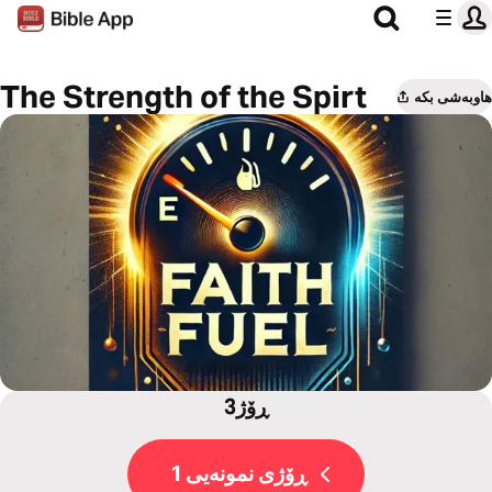
The Strength of the Spirt
هاوبەشی بکە
3ڕۆژ
ڕۆژی نمونەیی 1