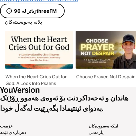
زیاتر لە 96threeFM
پلانە پەیوەستەکان
When the Heart Cries Out for
Choose Prayer, Not Despair
God: A Look Into Psalms
هاندان و تەحەداکردنت بۆ ئەوەی هەموو ڕۆژێک
بەدوای ئینتیمادا بگەڕێیت لەگەڵ خودا.
لینکە بەسوودەکان
خزمەت
یارمەتی
دەربارەی ئێمە