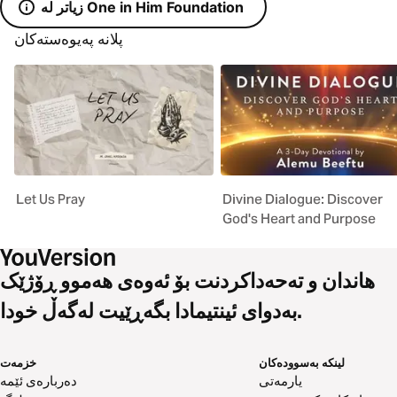
زیاتر لە One in Him Foundation
پلانە پەیوەستەکان
Let Us Pray
Divine Dialogue: Discover
God's Heart and Purpose
هاندان و تەحەداکردنت بۆ ئەوەی هەموو ڕۆژێک
بەدوای ئینتیمادا بگەڕێیت لەگەڵ خودا.
لینکە بەسوودەکان
خزمەت
یارمەتی
دەربارەی ئێمە