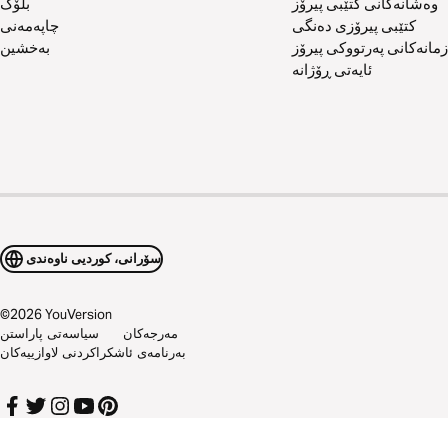
وەشانەکانی کتێبی پیرۆز
بلۆگ
کتێبی پیرۆزی دەنگی
چاپەمەنی
زمانەکانی پەرتووکی پیرۆز
بەخشین
ئایەتی ڕۆژانە
سۆرانی، کوردیی ناوەندی
©
2026
YouVersion
مەرجەکان
سیاسەتی پاراستن
بەرنامەی ئاشکراکردنی لاوازییەکان