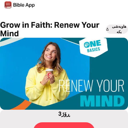
Grow in Faith: Renew Your
هاوبەشی
Mind
بکە
3ڕۆژ