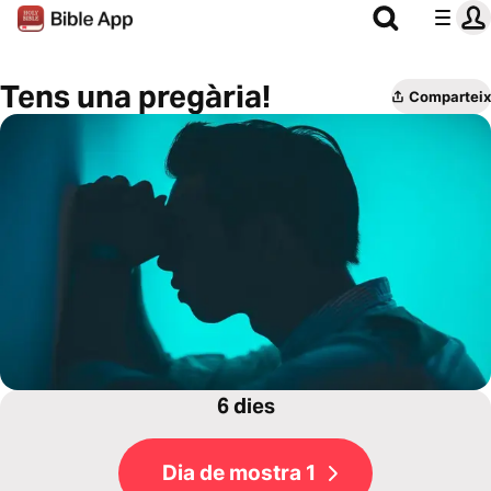
Tens una pregària!
Comparteix
6 dies
Dia de mostra 1